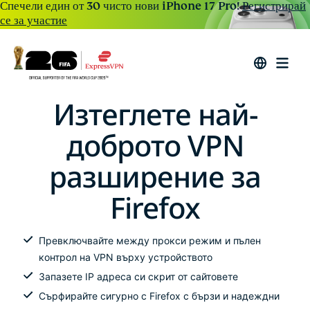
Спечели един от 30 чисто нови iPhone 17 Pro!
Регистрирай
се за участие
Изтеглете най-
доброто VPN
разширение за
Firefox
Превключвайте между прокси режим и пълен
контрол на VPN върху устройството
Запазете IP адреса си скрит от сайтовете
Сърфирайте сигурно с Firefox с бързи и надеждни