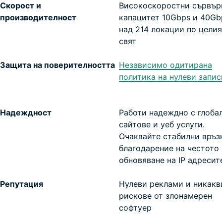
Скорост и
Високоскоростни сървър
производителност
капацитет 10Gbps и 40Gb
над 214 локации по целия
свят
Защита на поверителността
Независимо одитирана
политика на нулеви запис
Надеждност
Работи надеждно с глоба
сайтове и уеб услуги.
Очаквайте стабилни връз
благодарение на честото
обновяване на IP адресит
Репутация
Нулеви реклами и никакв
рискове от злонамерен
софтуер