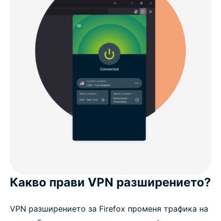
Какво прави VPN разширението?
VPN разширението за Firefox променя трафика на