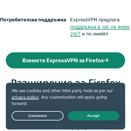
Потребителска поддръжка
ExpressVPN предлага
поддръжка в чат на живо
24/7
и по имейл
Вземете ExpressVPN за Firefox
Разширение за Firefox
от ExpressVPN: Функции
Доверете се на VPN доставчик, който е усвоил
основите, а не на такъв, който предлага трикове
Live Chat
във вашия браузър