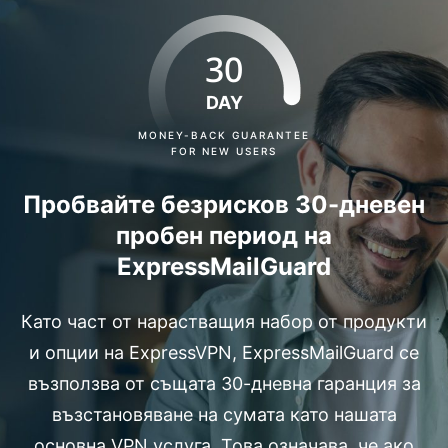
30
DAY
MONEY-BACK GUARANTEE
FOR NEW USERS
Пробвайте безрисков 30-дневен
пробен период на
ExpressMailGuard
Като част от нарастващия набор от продукти
и опции на ExpressVPN, ExpressMailGuard се
възползва от същата 30-дневна гаранция за
възстановяване на сумата като нашата
основна VPN услуга. Това означава, че ако