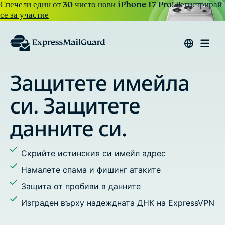
Спечели един от 30 чисто нови iPhone 17 Pro!
Регистрирай
се за участие
е имейла
Отговаряйте
изпращайт
тете
си.
Задайте псевдоним
активност
 си имейл адрес
Спрете проследява
имейли
фишинг атаките
Добавете множеств
 в данните
си
деждната ДНК на ExpressVPN
Използвайте персо