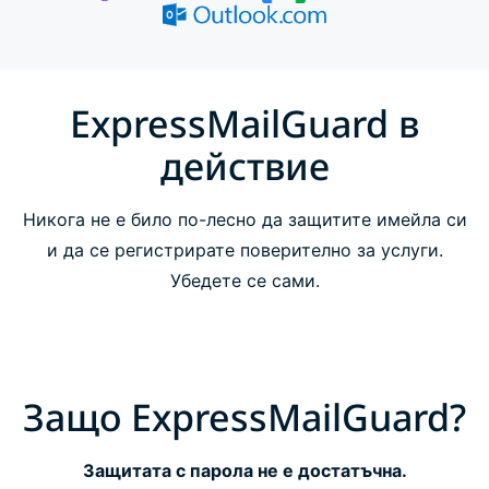
Как работи ExpressMailGuard
Опции на ExpressMailGuard
ExpressMailGuard в
действие
ЧЗВ
Никога не е било по-лесно да защитите имейла си
и да се регистрирате поверително за услуги.
Убедете се сами.
Защо ExpressMailGuard?
Защитата с парола не е достатъчна.