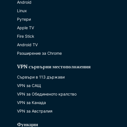
Android
Linux
Рутери
Apple TV
Fire Stick
Android TV
Разширение за Chrome
VPN сървърни местоположения
Сървъри в 113 държави
VPN за САЩ
VPN за Обединеното кралство
VPN за Канада
VPN за Австралия
Функции