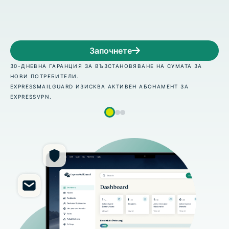
подредете на случ
почнете
За
ЪЗСТАНОВЯВАНЕ НА СУМАТА ЗА
30-ДНЕВНА ГАРАНЦИЯ ЗА В
НОВИ ПОТРЕБИТЕЛИ.
А АКТИВЕН АБОНАМЕНТ ЗА
EXPRESSMAILGUARD ИЗИСКВ
EXPRESSVPN.