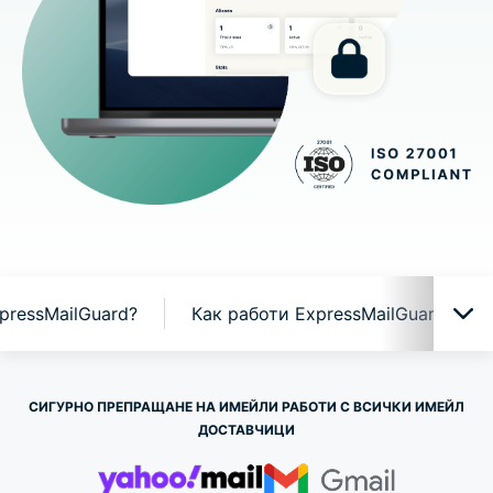
pressMailGuard?
Как работи ExpressMailGuard
ExpressMailGuard в действие
СИГУРНО ПРЕПРАЩАНЕ НА ИМЕЙЛИ РАБОТИ С ВСИЧКИ ИМЕЙЛ
ДОСТАВЧИЦИ
Защо ExpressMailGuard?