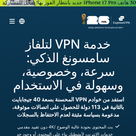
30 هاتف iPhone 17 Pro جديد بانتظار الفوز بها!
سجّل للمشاركة
خدمة VPN لتلفاز
سامسونغ الذكي:
سرعة، وخصوصية،
وسهولة في الاستخدام
استفد من خوادم VPN المحسنة بسعة 40 جيجابايت
بالثانية في 113 دولة للحصول على اتصالات موثوقة،
مدعومة بسياسة مثبتة لعدم الاحتفاظ بالسجلات
بث المحتوى بجودة عالية الوضوح /4K دون تقييد مقدمي
خدمات الإنترنت لأنشطتك بناء على المحتوى أو وجود حد