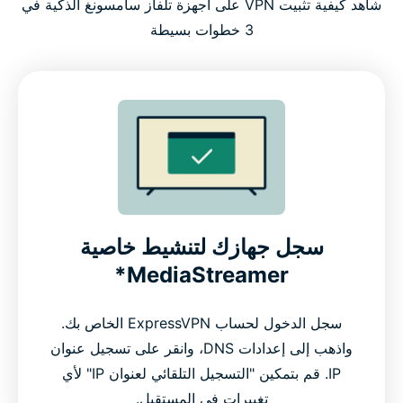
شاهد كيفية تثبيت VPN على أجهزة تلفاز سامسونغ الذكية في
3 خطوات بسيطة
سجل جهازك لتنشيط خاصية
MediaStreamer*
سجل الدخول لحساب ExpressVPN الخاص بك.
واذهب إلى إعدادات DNS، وانقر على تسجيل عنوان
IP. قم بتمكين "التسجيل التلقائي لعنوان IP" لأي
تغييرات في المستقبل.