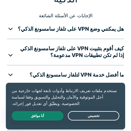
الإجابات عن الأسئلة الشائعة
هل يمكنني وضع VPN على تلفاز سامسونغ الذكي؟
كيف أقوم بتثبيت VPN على تلفاز سامسونغ الذكي
إذا لم تكن تطبيقات VPN مدعومة؟
ما أفضل خدمة VPN لتلفاز سامسونغ الذكي؟
هل ستؤثر خدمة VPN على سرعة بث المحتوى؟
هل يمكنني استخدام حساب VPN واحد على العديد
من الأجهزة؟
Live Chat