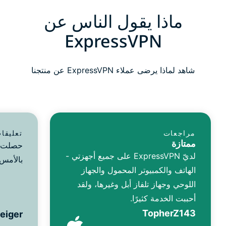
ماذا يقول الناس عن
ExpressVPN
شاهد لماذا يرضى عملاء ExpressVPN عن منتجنا
مراجعات
تعليقا
ممتازة
لديّ ExpressVPN على جميع أجهزتي -
بالأمس.
الهاتف والكمبيوتر المحمول والجهاز
اللوحي وجهاز تلفاز أبل وغيرها، ولقد
أحببت الخدمة كثيرًا.
TopherZ143
reiger