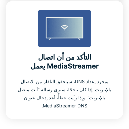
التأكد من أن اتصال
MediaStreamer يعمل
بمجرد إعداد DNS، سيتحقق التلفاز من الاتصال
بالإنترنت. إذا كان ناجحًا، سترى رسالة "أنت متصل
بالإنترنت". وإذا رأيت خطأً، أعد إدخال عنوان
MediaStreamer DNS.