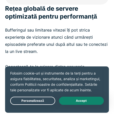
Rețea globală de servere
optimizată pentru performanță
Bufferingul sau limitarea vitezei îți pot strica
experiența de vizionare atunci când urmărești
episoadele preferate unul după altul sau te conectezi
la un live stream.
Conectează-te la oricare dintre serverele
ExpressVPN de mare viteză, de 40 Gbps, din 113 țări
și fă streaming cu date securizate și o adresă IP
privată. Împreună cu
protocolul nostru patentat
Lightway
și lățimea de bandă nelimitată, obții viteză
constantă și fiabilă, precum și conexiuni sigure pe
Live Chat
care te poți baza.