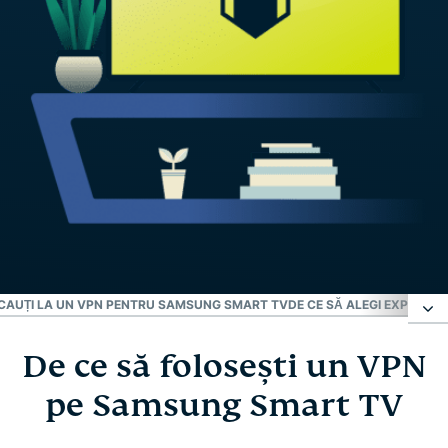
 CAUȚI LA UN VPN PENTRU SAMSUNG SMART TV
DE CE SĂ ALEGI EXPRES
De ce să folosești un VPN
De ce să folosești un VPN pe Samsung Smart TV
pe Samsung Smart TV
Cum configurezi ExpressVPN pe Samsung Smart