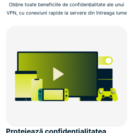
TV
Obține toate beneficiile de confidențialitate ale unui
VPN, cu conexiuni rapide la servere din întreaga lume
Configurare avansată pe router
Alte moduri de a folosi ExpressVPN cu Samsung
Smart TV
Ce să cauți la un VPN pentru Samsung Smart TV
De ce să alegi ExpressVPN pentru Samsung Smart
TV
Ce spun utilizatorii despre ExpressVPN
Întrebări frecvente: Despre VPN-urile pentru
Protejează confidențialitatea