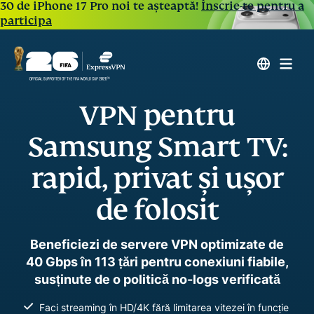
30 de iPhone 17 Pro noi te așteaptă!
Înscrie-te pentru a
participa
VPN pentru
Samsung Smart TV:
rapid, privat și ușor
de folosit
Beneficiezi de servere VPN optimizate de
40 Gbps în 113 țări pentru conexiuni fiabile,
susținute de o politică no-logs verificată
Faci streaming în HD/4K fără limitarea vitezei în funcție