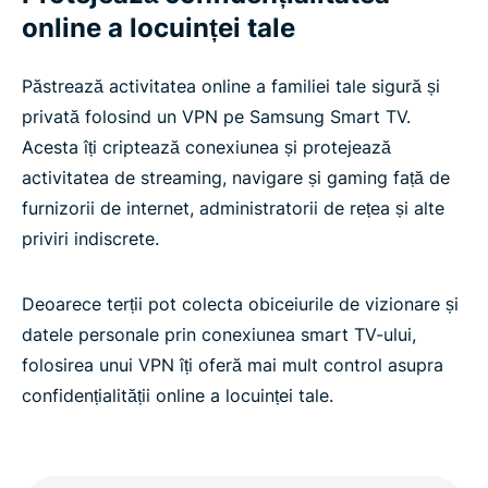
Samsung Smart TV
online a locuinței tale
Încearcă ExpressVPN fără riscuri pe Samsung
Păstrează activitatea online a familiei tale sigură și
Smart TV
privată folosind un VPN pe Samsung Smart TV.
Acesta îți criptează conexiunea și protejează
activitatea de streaming, navigare și gaming față de
furnizorii de internet, administratorii de rețea și alte
priviri indiscrete.
Deoarece terții pot colecta obiceiurile de vizionare și
datele personale prin conexiunea smart TV-ului,
folosirea unui VPN îți oferă mai mult control asupra
confidențialității online a locuinței tale.