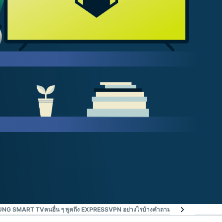
SUNG SMART TV
คนอื่น ๆ พูดถึง EXPRESSVPN อย่างไรบ้าง
คำถามที่พบบ่อย : เกี่ย