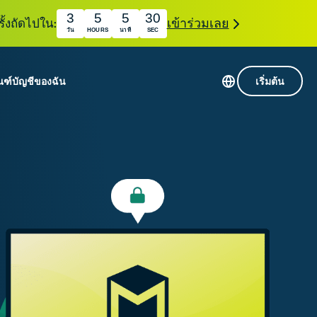
3
5
5
28
ั้งถัดไปใน:
เข้าร่วมเลย
วัน
HOURS
นาที
SEC
ณฑ์
บัญชีของฉัน
เริ่มต้น
เซิร์ฟเวอร์ใน 113 ประเทศ
Intego
านขั้นเริ่มต้น
VPN ความเร็วสูง
Award-
VPN สำหรับเล่นเกม
com
winning
หัสของ VPN
กี่ยวกับ ExpressVPN
macOS
น
antivirus,
firewall,
ชีจะมอบการเข้าถึงชุดเครื่องมือความเป็นส่วนตัว
system tools,
พิ่มขึ้นอย่างต่อเนื่องซึ่งสามารถใช้งานร่วมกันได้
and more.
ชีวิตดิจิทัลของคุณ