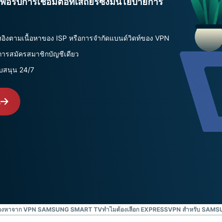
่อรับการเชื่อมต่อที่เสถียรซึ่งมีนโยบายการ
ยืนยันตัวตน
computing
หลายชั้น และ
สำหรับความ
อื่น ๆ
อัจฉริยะที่เน้น
ความเป็นส่วน
งอิงตามเนื้อหาของ ISP หรือการจำกัดแบนด์วิดท์ของ VPN
ตัว
ารสมัครสมาชิกบัญชีเดียว
Identity
ับสนุน 24/7
Defender
ชุดเครื่องมือ
ป้องกันและเฝ้า
ณ
ระวัง ID ที่ทรง
พลัง พร้อม
เครื่องมือลบ
ข้อมูล
วรมองหาจาก VPN SAMSUNG SMART TV
ทำไมต้องเลือก EXPRESSVPN สำหรับ SAM