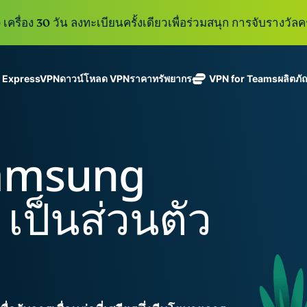
เครื่อง 30 วัน ลงทะเบียนครั้งเดียวเพื่อร่วมสนุก การจับรางวัลคร
ู ExpressVPN
ดาวน์โหลด VPN
ราคา
ทรัพยากร
VPN for Teams
ผลิตภั
ExpressVPN
ExpressMailGuard
VPN ที่เร็วที่สุด
Get fast, secure
ในสาขา
บริการ email relay
นโยบายการไม่บันทึกข้อมูล
Windows
VPN คืออะไร?
ใหม่
ing teams. Easy
อุตสาหกรรม
แบบส่วนตัวสำหรับ
ใช้ได้บนหลายอุปกรณ์
MacOS
VPN สำหรับผู้ใช้ง
ใหม่
age, built to
Samsung
พร้อมเซิร์ฟเวอร์
ปกป้องกล่องข้อความ
เข้าถึงบริการออนไลน์อย่างปลอดภัย
Linux
วิธีใช้งาน VPN
ใหม่
holiday.
ที่ปลอดภัยใน
ขาเข้าและตัวตนของ
สำรวจดูคุณสมบัติทั้งหมด
อธิบายการเข้าร
เ
eSIM
ประเทศ 113
คุณ
 เป็นส่วนตัว
eSIM ฟรีใ
ประเทศ
กว่า 150
ExpressAI
ประเทศ
การสมัครสมาชิกหนึ่งบัญ
AI สำหรับผู้
ExpressKeys
และความปลอดภัยที่มีการเ
บริโภคราย
การจัดการรหัส
แรกที่ขับ
อย่างราบรื่นเพื่อยกระดับ
ผ่านที่มีความ
เคลื่อนโดย
ปลอดภัย การ
confidential
ดูผลิตภัณฑ์ทั้งหมด