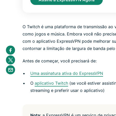
O Twitch é uma plataforma de transmissão ao 
como jogos e música. Embora você não precise 
com o aplicativo ExpressVPN pode melhorar sua
S
contornar a limitação de largura de banda pelo
h
a
S
r
Antes de começar, você precisará de:
h
e
a
S
i
r
h
n
Uma assinatura ativa do ExpressVPN
e
a
F
i
r
a
n
O
aplicativo Twitch
(se você estiver assist
e
c
T
b
e
w
streaming e preferir usar o aplicativo)
y
b
i
e
o
t
m
o
t
a
k
e
i
r
l
Nota:
a ExpressVPN é um serviço de privac