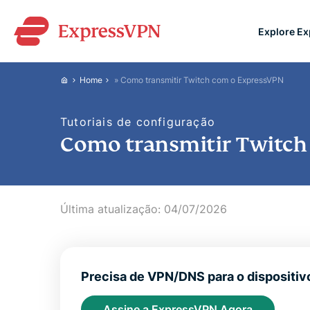
Explore E
ExpressVPN for Teams
Home
»
Como transmitir Twitch com o ExpressVPN
VPN protection for grow
to deploy, simple to man
Tutoriais de configuração
scale.
Como transmitir Twitch
Última atualização:
04/07/2026
Precisa de VPN/DNS para o dispositiv
Assine a ExpressVPN Agora