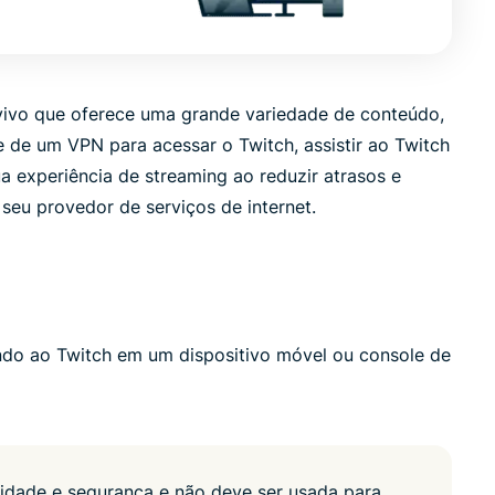
led
n, and more.
intelligence.
Identity
Defender
Powerful
vivo que oferece uma grande variedade de conteúdo,
suite of ID
de um VPN para acessar o Twitch, assistir ao Twitch
protection,
 experiência de streaming ao reduzir atrasos e
monitoring,
 seu provedor de serviços de internet.
and data
removal tools
indo ao Twitch em um dispositivo móvel ou console de
idade e segurança e não deve ser usada para