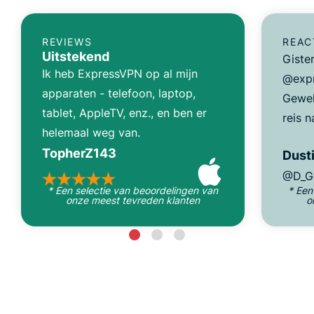
REVIEWS
REAC
Uitstekend
Giste
Ik heb ExpressVPN op al mijn
@expr
apparaten - telefoon, laptop,
Gewel
tablet, AppleTV, enz., en ben er
reis n
helemaal weg van.
TopherZ143
Dusti
@D_G
* Een selectie van beoordelingen van
* Een
onze meest tevreden klanten
o