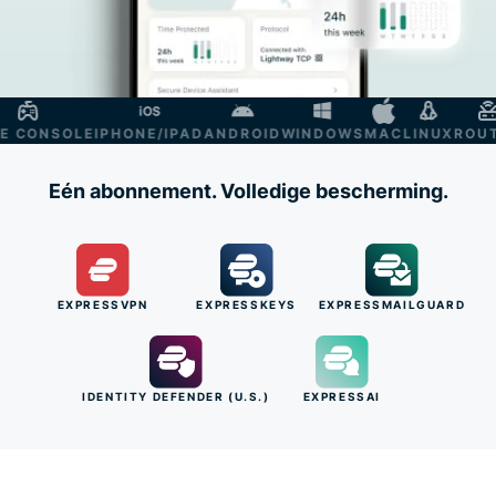
CONSOLE
IPHONE/IPAD
ANDROID
WINDOWS
MAC
LINUX
ROUTE
Eén abonnement. Volledige bescherming.
EXPRESSVPN
EXPRESSKEYS
EXPRESSMAILGUARD
IDENTITY DEFENDER (U.S.)
EXPRESSAI