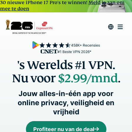
30 nieuwe iPhone 17 Pro's te winnen!
Meld je aan om
mee te doen
458K+ Recensies
#1 Beste VPN 2026*
's Werelds #1 VPN.
Nu voor
$2.99
/mnd
.
Jouw alles-in-één app voor
online privacy, veiligheid en
vrijheid
Profiteer nu van de deal