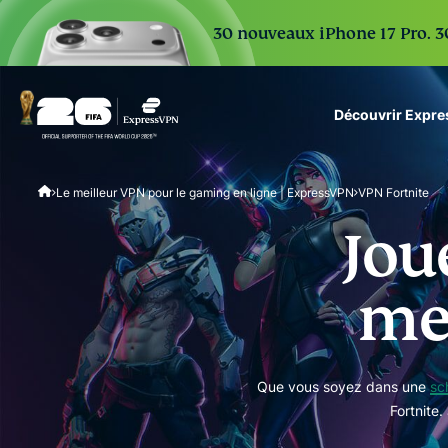
30 nouveaux iPhone 17 Pro. 30
Découvrir Expr
ExpressVPN for Teams
Le meilleur VPN pour le gaming en ligne | ExpressVPN
VPN Fortnite
VPN protection for grow
to deploy, simple to man
Jou
scale.
me
Que vous soyez dans une
sc
Fortnite.