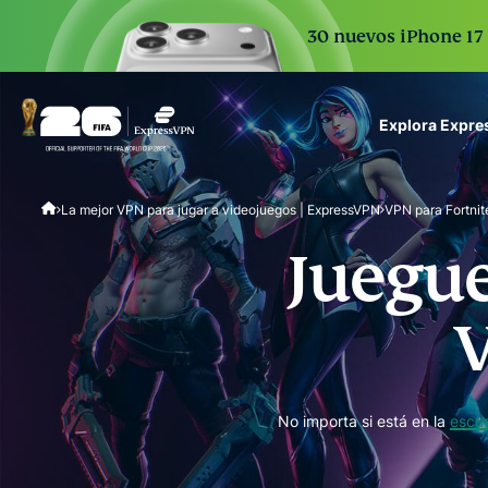
30 nuevos iPhone 17 
Explora Expr
ExpressVPN for Teams
La mejor VPN para jugar a videojuegos | ExpressVPN
VPN para Fortnit
VPN protection for grow
to deploy, simple to man
Juegue
scale.
No importa si está en la
escu