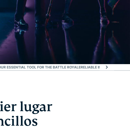
UR ESSENTIAL TOOL FOR THE BATTLE ROYALE
RELIABLE IN REAL-WORLD 
ier lugar
cillos