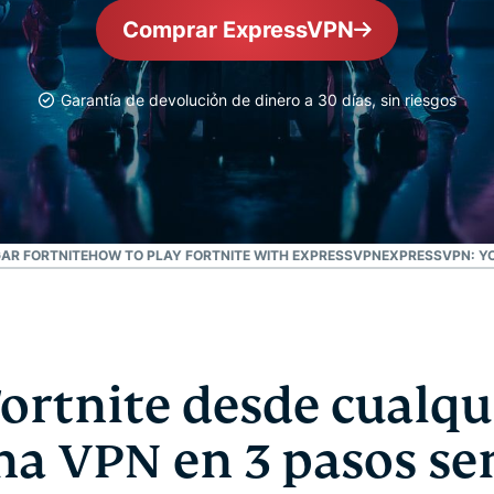
autenticación
confidencial
Comprar ExpressVPN
multifactorial,
para una
etc.
inteligencia
centrada en
Garantía de devolución de dinero a 30 días, sin riesgos
la privacidad.
Identity
Defender
Potente
conjunto de
herramientas
GAR FORTNITE
HOW TO PLAY FORTNITE WITH EXPRESSVPN
de
EXPRESSVPN: YO
protección
de identidad,
supervisión y
eliminación
de datos.
ortnite desde cualqu
na VPN en 3 pasos sen