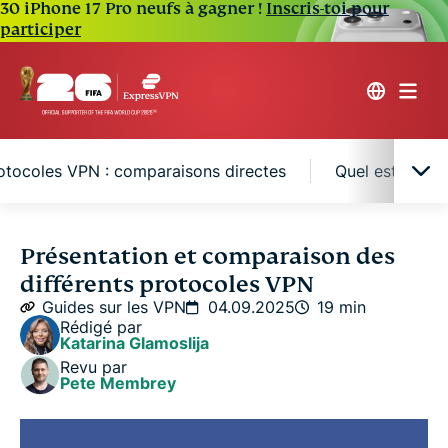
30 iPhone 17 Pro neufs à gagner !
Inscris-toi pour
participer
rotocoles VPN : comparaisons directes
Quel est le pr
En quoi consistent les protocoles VPN ?
Présentation et comparaison des
différents protocoles VPN
Comparaison des protocoles VPN :
Guides sur les VPN
04.09.2025
19 min
caractéristiques, avantages et inconvénients
Rédigé par
Katarina Glamoslija
Revu par
Face-à-face entre les protocoles VPN :
Pete Membrey
comparaisons directes