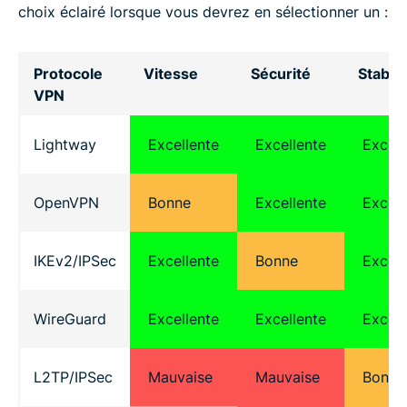
choix éclairé lorsque vous devrez en sélectionner un :
Protocole
Vitesse
Sécurité
Stabili
VPN
Lightway
Excellente
Excellente
Excell
OpenVPN
Bonne
Excellente
Excell
IKEv2/IPSec
Excellente
Bonne
Excell
WireGuard
Excellente
Excellente
Excell
L2TP/IPSec
Mauvaise
Mauvaise
Bonne