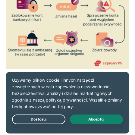
Natychmiast zablokuj swoje karty bankowe
Jeśli zostałeś oszukany, natychmiast zamroź lub
zablokuj swoje konta bankowe i karty, aby zapobiec
dalszym szkodom i
zapewnić bezpieczeństwo
swoich kont online podczas Pucharu Świata FIFA
2026™
.
Live Chat