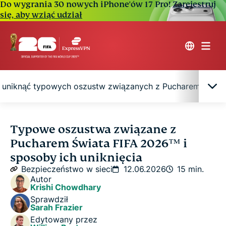
Do wygrania 30 nowych iPhone'ów 17 Pro!
Zarejestruj
się, aby wziąć udział
 uniknąć typowych oszustw związanych z Pucharem Świat
Typowe oszustwa związane z Pucharem Świata
Typowe oszustwa związane z
FIFA 2026™, na które warto uważać
Pucharem Świata FIFA 2026™ i
sposoby ich uniknięcia
Ogólne wskazówki dotyczące bezpieczeństwa,
Bezpieczeństwo w sieci
12.06.2026
15 min.
aby uniknąć typowych oszustw związanych z
Autor
Krishi Chowdhary
Pucharem Świata FIFA 2026™
Sprawdził
Sarah Frazier
Co zrobić, jeśli padniesz ofiarą oszustwa
Edytowany przez