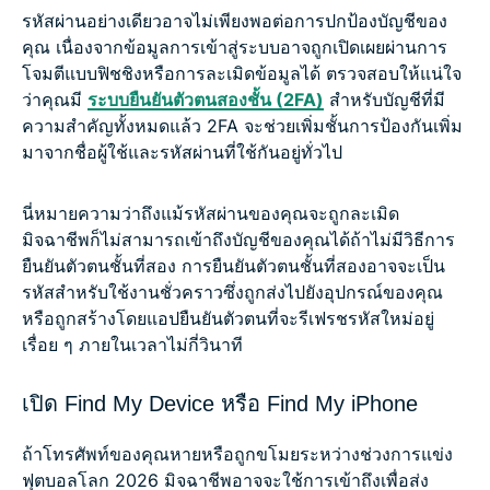
รหัสผ่านอย่างเดียวอาจไม่เพียงพอต่อการปกป้องบัญชีของ
คุณ เนื่องจากข้อมูลการเข้าสู่ระบบอาจถูกเปิดเผยผ่านการ
โจมตีแบบฟิชชิงหรือการละเมิดข้อมูลได้ ตรวจสอบให้แน่ใจ
ว่าคุณมี
ระบบยืนยันตัวตนสองชั้น (2FA)
สำหรับบัญชีที่มี
ความสำคัญทั้งหมดแล้ว 2FA จะช่วยเพิ่มชั้นการป้องกันเพิ่ม
มาจากชื่อผู้ใช้และรหัสผ่านที่ใช้กันอยู่ทั่วไป
นี่หมายความว่าถึงแม้รหัสผ่านของคุณจะถูกละเมิด
มิจฉาชีพก็ไม่สามารถเข้าถึงบัญชีของคุณได้ถ้าไม่มีวิธีการ
ยืนยันตัวตนชั้นที่สอง การยืนยันตัวตนชั้นที่สองอาจจะเป็น
รหัสสำหรับใช้งานชั่วคราวซึ่งถูกส่งไปยังอุปกรณ์ของคุณ
หรือถูกสร้างโดยแอปยืนยันตัวตนที่จะรีเฟรชรหัสใหม่อยู่
เรื่อย ๆ ภายในเวลาไม่กี่วินาที
เปิด Find My Device หรือ Find My iPhone
ถ้าโทรศัพท์ของคุณหายหรือถูกขโมยระหว่างช่วงการแข่ง
ฟุตบอลโลก 2026 มิจฉาชีพอาจจะใช้การเข้าถึงเพื่อส่ง