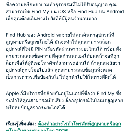
ข้อความหรือพยายามทำธุรกรรมที่ไม่ได้รับอนุญาต คุณ
สามารถเปิด Find My บน iOS หรือ Find Hub บน Android
เมื่อคุณต้องเดินทางไปยังที่ที่มีผู้คนจำนวนมาก
Find Hub ของ Android จะช่วยให้คุณค้นหาอุปกรณ์ที่
สูญหายหรือถูกขโมยได้ มันจะทำให้คุณสามารถล็อก
อุปกรณ์ที่ไม่มี PIN หรือรหัสผ่านจากระยะไกลได้ พร้อมทั้ง
สามารถแสดงข้อความที่คุณกำหนดเองได้บนหน้าจอที่ถูก
ล็อกเพื่อให้ผู้ที่เจอโทรศัพท์สามารถอ่านได้ ถ้าคุณสงสัยว่า
อุปกรณ์ถูกขโมยไปแล้ว คุณสามารถลบข้อมูลทั้งหมด
เป็นการถาวรเพื่อป้องกันไม่ให้ถูกนำไปใช้ในทางที่ผิดได้
Apple ก็มีบริการที่คล้ายกันอยู่ในแอปที่ชื่อว่า Find My ซึ่ง
จะทำให้คุณสามารถเปิดเสียง ล็อกอุปกรณ์ในโหมดสูญหาย
หรือลบข้อมูลจากระยะไกลได้
เรียนรู้เพิ่มเติม :
ต้องทำอย่างไรถ้าโทรศัพท์สูญหายหรือถูก
ขโมยในช่วงฟุตบอลโลก 2026