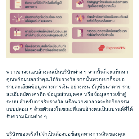
พวกเขาจะแอบอ้างตนเป็นบริษัทต่าง ๆ จากนั้นก็จะแท็กหา
คุณพร้อมบอกว่าคุณได้รับรางวัล จากนั้นพวกเขาก็จะขอ
รายละเอียดข้อมูลทางการเงิน อย่างเช่น บัญชีธนาคาร ราย
ละเอียดบัตรเครดิต ข้อมูลส่วนบุคคล หรือข้อมูลการเข้าสู่
ระบบ สำหรับการรับรางวัล หรือพวกเขาอาจจะจัดกิจกรรม
แบบปลอม ๆ ด้วยตัวเองในขณะที่แอบอ้างตนเป็นแบรนด์ที่ได้
รับความนิยมต่าง ๆ
บริษัทของจริงไม่จำเป็นต้องขอข้อมูลทางการเงินของคุณ