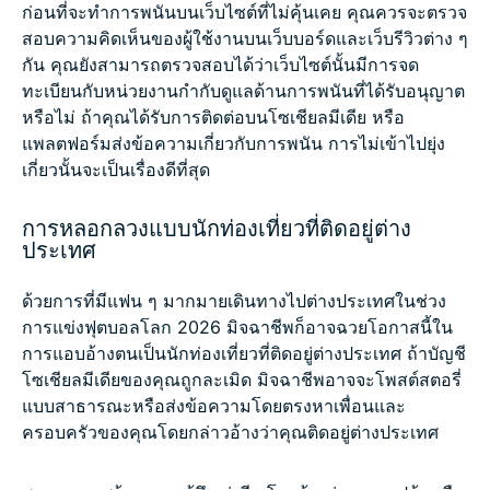
ก่อนที่จะทำการพนันบนเว็บไซต์ที่ไม่คุ้นเคย คุณควรจะตรวจ
สอบความคิดเห็นของผู้ใช้งานบนเว็บบอร์ดและเว็บรีวิวต่าง ๆ
กัน คุณยังสามารถตรวจสอบได้ว่าเว็บไซต์นั้นมีการจด
ทะเบียนกับหน่วยงานกำกับดูแลด้านการพนันที่ได้รับอนุญาต
หรือไม่ ถ้าคุณได้รับการติดต่อบนโซเชียลมีเดีย หรือ
แพลตฟอร์มส่งข้อความเกี่ยวกับการพนัน การไม่เข้าไปยุ่ง
เกี่ยวนั้นจะเป็นเรื่องดีที่สุด
การหลอกลวงแบบนักท่องเที่ยวที่ติดอยู่ต่าง
ประเทศ
ด้วยการที่มีแฟน ๆ มากมายเดินทางไปต่างประเทศในช่วง
การแข่งฟุตบอลโลก 2026 มิจฉาชีพก็อาจฉวยโอกาสนี้ใน
การแอบอ้างตนเป็นนักท่องเที่ยวที่ติดอยู่ต่างประเทศ ถ้าบัญชี
โซเชียลมีเดียของคุณถูกละเมิด มิจฉาชีพอาจจะโพสต์สตอรี่
แบบสาธารณะหรือส่งข้อความโดยตรงหาเพื่อนและ
ครอบครัวของคุณโดยกล่าวอ้างว่าคุณติดอยู่ต่างประเทศ