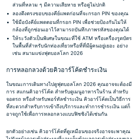
ส่วนที่หลวม ๆ มีความเสียหาย หรือดูไม่ปกติ
ลองดึงตรงขอบของคีย์แพดก่อนที่จะกรอก PIN ของคุณ
ใช้มือบังคีย์แพดตอนที่กรอก PIN เพื่อช่วยป้องกันไม่ให้
กล้องที่ถูกซ่อนเอาไว้สามารถบันทึกภาพรหัสของคุณได้
ให้ระวังตัวเป็นพิเศษในขณะที่ใช้ ATM หรือเครื่องรูดบัตร
ในพื้นที่สำหรับนักท่องเที่ยวหรือที่ที่มีผู้คนอยู่เยอะ อย่าง
เช่น สนามแข่งฟุตบอลโลก 2026
การหลอกลวงด้วยคิวอาร์โค้ดชำระเงิน
ในขณะการเดินทางไปดูฟุตบอลโลก 2026 คุณอาจจะต้องมี
การ สแกนคิวอาร์โค้ด สำหรับดูเมนูอาหารในร้าน สำหรับ
จอดรถ หรือสำหรับพอร์ทัลชำระเงิน คิวอาร์โค้ดเป็นวิธีการ
ที่สะดวกสำหรับการเข้าถึงบริการและทำการชำระเงิน แต่ก็
อาจถูกใช้เพื่อการหลอกลวงแบบฟิชชิงได้เช่นกัน
ยกตัวอย่างเช่น คิวอาร์โค้ดที่ดูเหมือนของจริงอาจจะพาคุณ
ไปยังหน้าการเข้าสู่ระบบที่แอบเก็บข้อมูลการเข้าสู่ระบบของ