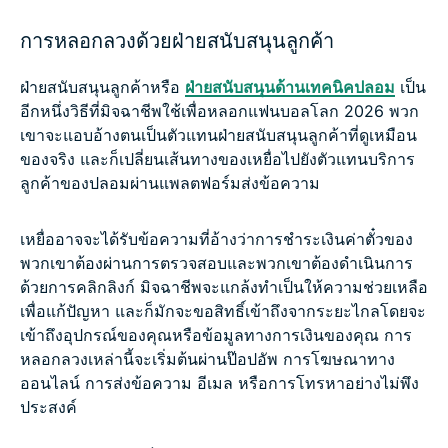
การหลอกลวงด้วยฝ่ายสนับสนุนลูกค้า
ฝ่ายสนับสนุนลูกค้าหรือ
ฝ่ายสนับสนุนด้านเทคนิคปลอม
เป็น
อีกหนึ่งวิธีที่มิจฉาชีพใช้เพื่อหลอกแฟนบอลโลก 2026 พวก
เขาจะแอบอ้างตนเป็นตัวแทนฝ่ายสนับสนุนลูกค้าที่ดูเหมือน
ของจริง และก็เปลี่ยนเส้นทางของเหยื่อไปยังตัวแทนบริการ
ลูกค้าของปลอมผ่านแพลตฟอร์มส่งข้อความ
เหยื่ออาจจะได้รับข้อความที่อ้างว่าการชำระเงินค่าตั๋วของ
พวกเขาต้องผ่านการตรวจสอบและพวกเขาต้องดำเนินการ
ด้วยการคลิกลิงก์ มิจฉาชีพจะแกล้งทำเป็นให้ความช่วยเหลือ
เพื่อแก้ปัญหา และก็มักจะขอสิทธิ์เข้าถึงจากระยะไกลโดยจะ
เข้าถึงอุปกรณ์ของคุณหรือข้อมูลทางการเงินของคุณ การ
หลอกลวงเหล่านี้จะเริ่มต้นผ่านป๊อปอัพ การโฆษณาทาง
ออนไลน์ การส่งข้อความ อีเมล หรือการโทรหาอย่างไม่พึง
ประสงค์