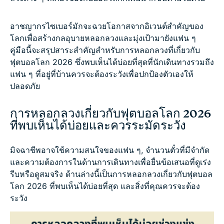
อาชญากรไซเบอร์มักจะฉวยโอกาสจากอิเวนต์สำคัญของ
โลกเพื่อสร้างกลอุบายหลอกลวงและมุ่งเป้ามายังแฟน ๆ
คู่มือนี้จะสรุปสาระสำคัญสำหรับการหลอกลวงที่เกี่ยวกับ
ฟุตบอลโลก 2026 ซึ่งพบเห็นได้บ่อยที่สุดที่นักเดินทางรวมถึง
แฟน ๆ ที่อยู่ที่บ้านควรจะต้องระวังเพื่อปกป้องตัวเองให้
ปลอดภัย
การหลอกลวงเกี่ยวกับฟุตบอลโลก 2026
ที่พบเห็นได้บ่อยและควรระมัดระวัง
มิจฉาชีพอาจใช้ความสนใจของแฟน ๆ, จำนวนตั๋วที่มีจำกัด
และความต้องการในด้านการเดินทางเพื่อยื่นข้อเสนอที่ดูเร่ง
รีบหรือดูสมจริง ด้านล่างนี้เป็นการหลอกลวงเกี่ยวกับฟุตบอล
โลก 2026 ที่พบเห็นได้บ่อยที่สุด และสิ่งที่คุณควรจะต้อง
ระวัง