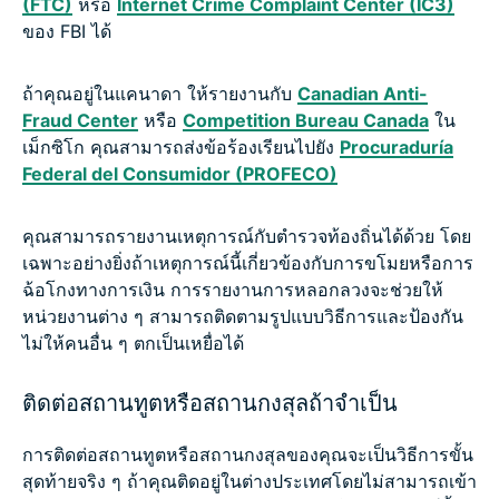
(FTC)
หรือ
Internet Crime Complaint Center (IC3)
ของ FBI ได้
ถ้าคุณอยู่ในแคนาดา ให้รายงานกับ
Canadian Anti-
Fraud Center
หรือ
Competition Bureau Canada
ใน
เม็กซิโก คุณสามารถส่งข้อร้องเรียนไปยัง
Procuraduría
Federal del Consumidor (PROFECO)
คุณสามารถรายงานเหตุการณ์กับตำรวจท้องถิ่นได้ด้วย โดย
เฉพาะอย่างยิ่งถ้าเหตุการณ์นี้เกี่ยวข้องกับการขโมยหรือการ
ฉ้อโกงทางการเงิน การรายงานการหลอกลวงจะช่วยให้
หน่วยงานต่าง ๆ สามารถติดตามรูปแบบวิธีการและป้องกัน
ไม่ให้คนอื่น ๆ ตกเป็นเหยื่อได้
ติดต่อสถานทูตหรือสถานกงสุลถ้าจำเป็น
การติดต่อสถานทูตหรือสถานกงสุลของคุณจะเป็นวิธีการขั้น
สุดท้ายจริง ๆ ถ้าคุณติดอยู่ในต่างประเทศโดยไม่สามารถเข้า