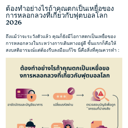
ต้องทำอย่างไรถ้าคุณตกเป็นเหยื่อของ
การหลอกลวงที่เกี่ยวกับฟุตบอลโลก
2026
ถึงแม้ว่าจะระวังตัวแล้ว คุณก็ยังมีโอกาสตกเป็นเหยื่อของ
การหลอกลวงในระหว่างการเดินทางอยู่ดี ขั้นแรกก็คือให้
สงบสติอารมณ์แต่ต้องรีบลงมือแก้ไข นี่คือสิ่งที่คุณควรทำ :