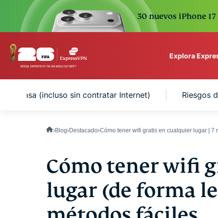
30 nuevos iPhone 17 
Explora Expr
ExpressVPN for Teams
s en casa (incluso sin contratar Internet)
Riesgos d
VPN protection for grow
to deploy, simple to man
scale.
Blog
Destacado
Cómo tener wifi gratis en cualquier lugar | 7
Cómo tener wifi g
lugar (de forma leg
métodos fáciles