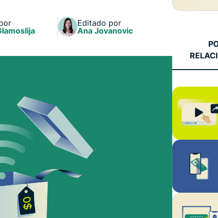
autenticación
confidencial
multifactorial,
para una
por
Editado por
etc.
inteligencia
Glamoslija
Ana Jovanovic
centrada en
P
la privacidad.
RELAC
Identity
Defender
Potente
conjunto de
herramientas
de
protección
de identidad,
supervisión y
eliminación
de datos.