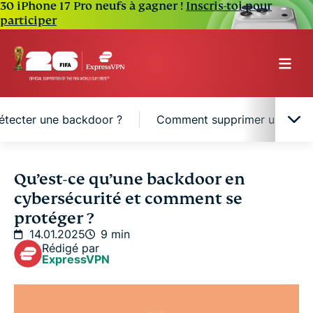
30 iPhone 17 Pro neufs à gagner !
Inscris-toi pour
participer
tecter une backdoor ?
Comment supprimer une bac
Qu'est-ce qu'une backdoor ?
Qu’est-ce qu’une backdoor en
cybersécurité et comment se
Comment fonctionne une backdoor ?
protéger ?
14.01.2025
9 min
Rédigé par
Quels sont les risques d’une attaque backdoor ?
ExpressVPN
Comment détecter une backdoor ?