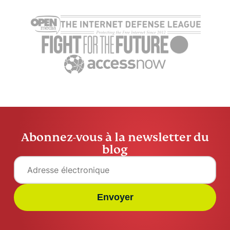
CAPTCHA et comment
Booking.c
fonctionne-t-il ?
Business s’
ExpressVPN
18 min
pour protég
voyageurs
ExpressV
Abonnez-vous à la newsletter du
blog
Envoyer