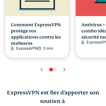
Comment ExpressVPN
Antivirus + 
protège vos
combo idéa
applications contre les
sécurité n
ExpressV
malwares
ExpressVPN
3 min
ExpressVPN est fier d’apporter son
Qu’est-ce que le
soutien à
ExpressVPN