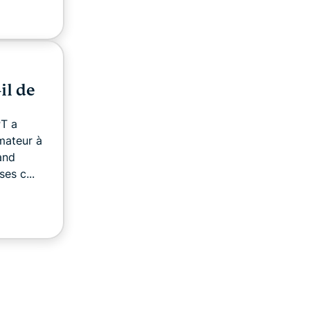
il de
PT a
mateur à
and
es c...