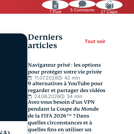
5 Comments
7 Post
27 Claps
Derniers
Tout voir
articles
Navigateur privé : les options
pour protéger votre vie privée
11.07.2026
42 min
9 alternatives à YouTube pour
regarder et partager des vidéos
24.06.2026
34 min
Avez-vous besoin d’un VPN
pendant la Coupe du Monde
de la FIFA 2026™️ ? Dans
quelles circonstances et à
quelles fins en utiliser un
TNA)