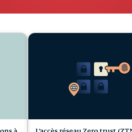
l’informatique
mots de passe,
confidentielle
authentification
pour exploiter
à plusieurs
la puissance
facteurs, et
de calcul au
bien plus.
service du
respect de la
vie privée.
Identity
Defender
Suite
performante
d’outils de
protection de
l’identité, de
surveillance
et de
suppression
des données.
ions à
L’accès réseau Zero trust (Z