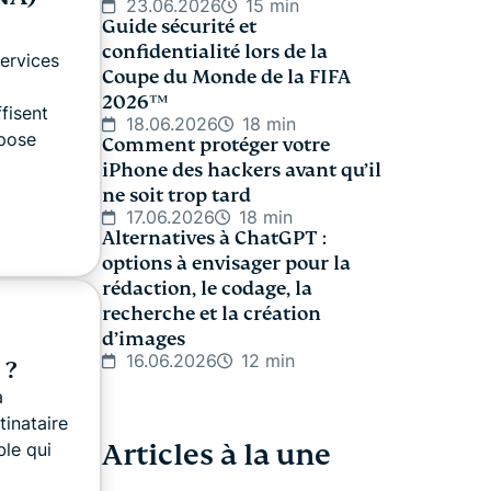
23.06.2026
15 min
Guide sécurité et
confidentialité lors de la
services
Coupe du Monde de la FIFA
2026™️
fisent
18.06.2026
18 min
opose
Comment protéger votre
iPhone des hackers avant qu’il
ne soit trop tard
17.06.2026
18 min
Alternatives à ChatGPT :
options à envisager pour la
rédaction, le codage, la
recherche et la création
d’images
16.06.2026
12 min
 ?
à
tinataire
Articles à la une
ble qui