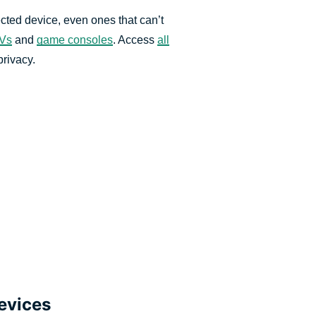
cted device, even ones that can’t
TVs
and
game consoles
. Access
all
privacy.
evices