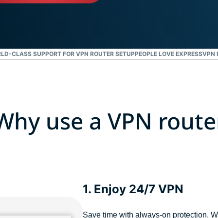
κωδικών
την
πρόσβασης,
τεχνολογία
επαλήθευση
του
πολλαπλών
confidential
παραγόντων
computing για
LD-CLASS SUPPORT FOR VPN ROUTER SETUP
PEOPLE LOVE EXPRESSVPN 
και άλλα.
τεχνητή
νοημοσύνη με
επίκεντρο το
απόρρητο.
Identity
Why use a VPN route
Defender
Ισχυρό πακέτο
εργαλείων
προστασίας
ταυτότητας,
παρακολούθησης
και αφαίρεσης
1. Enjoy 24/7 VPN
δεδομένων.
Save time with always-on protection. W