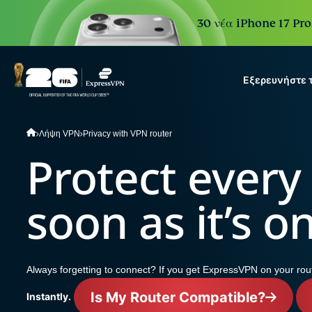
30 νέα iPhone 17 Pro
Εξερευνήστε 
ExpressVPN for Teams
Λήψη VPN
Privacy with VPN router
VPN protection for growi
Protect every 
to deploy, simple to manag
scale.
soon as it’s o
Always forgetting to connect? If you get ExpressVPN on your route
Is My Router Compatible?
Instantly.