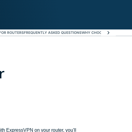
FOR ROUTERS
FREQUENTLY ASKED QUESTIONS
WHY CHOOSE EXPRESSVPN
r
ith ExpressVPN on your router, you'll