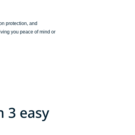
n protection, and
giving you peace of mind or
n 3 easy