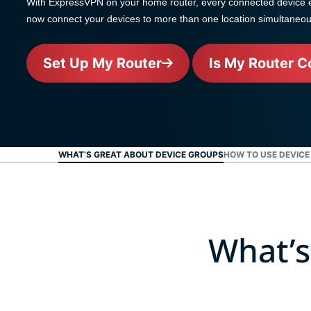
With ExpressVPN on your home router, every connected device e
now connect your devices to more than one location simultaneou
Set Up My Router
Is My Router C
WHAT’S GREAT ABOUT DEVICE GROUPS
HOW TO USE DEVICE
What’s