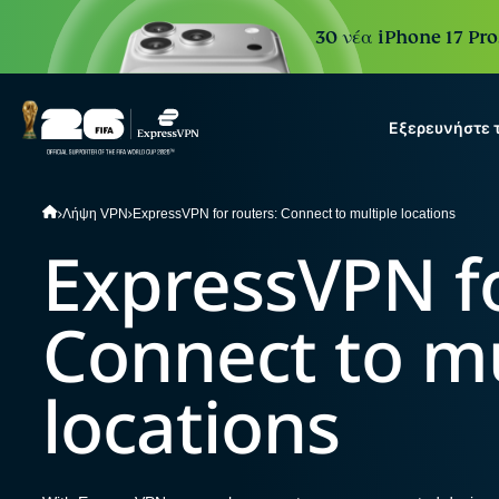
30 νέα iPhone 17 Pro
Εξερευνήστε 
ExpressVPN for Teams
Λήψη VPN
ExpressVPN for routers: Connect to multiple locations
VPN protection for growi
ExpressVPN fo
to deploy, simple to manag
scale.
Connect to mu
locations