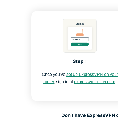
Step 1
Once you’ve
set up ExpressVPN on your
router
, sign in at
expressvpnrouter.com
.
Don’t have ExpressVPN on