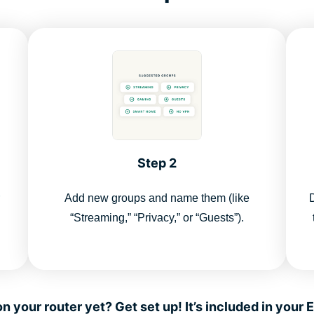
Step 2
Add new groups and name them (like
“Streaming,” “Privacy,” or “Guests”).
 your router yet? Get set up! It’s included in your