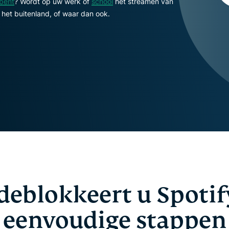
 bent
? Wordt op uw werk of
school
het streamen van
confidential
en meer.
et buitenland, of waar dan ook.
computing en
ontworpen
met privacy
als
uitgangspunt.
Identity Defender
Krachtig pakket met
tools voor
identiteitsbescherming,
bewaking en
gegevensverwijdering
deblokkeert u Spotify
eenvoudige stappen