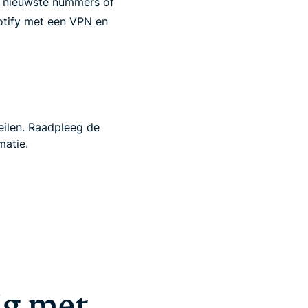
de nieuwste nummers of
otify met een VPN en
eilen. Raadpleeg de
matie.
ig met