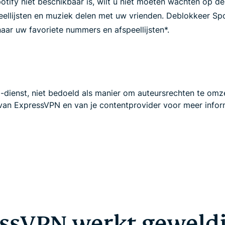
potify niet beschikbaar is, wilt u niet moeten wachten op 
eellijsten en muziek delen met uw vrienden. Deblokkeer Sp
 naar uw favoriete nummers en afspeellijsten*.
dienst, niet bedoeld als manier om auteursrechten te omz
an ExpressVPN en van je contentprovider voor meer infor
ssVPN werkt geweld