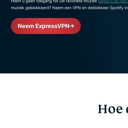
Heeft u geen toegang tot uw favoriete muziek
terwijl u op reis
muziek geblokkeerd? Neem een VPN en deblokkeer Spotify in h
Neem ExpressVPN
Hoe 