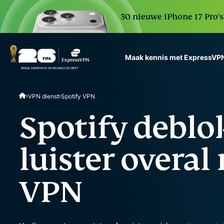
30 nieuwe iPhone 17 Pro'
Maak kennis met ExpressVP
ExpressVPN for Teams
VPN dienst
Spotify VPN
VPN protection for grow
to deploy, simple to man
Spotify deblo
scale.
luister overal
VPN