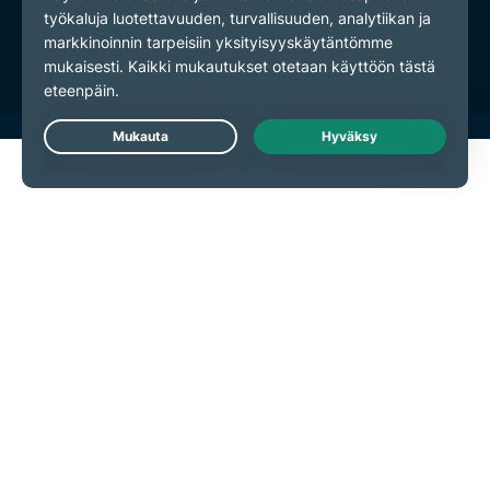
Palveluehdot
Evästeasetukset
Live Chat