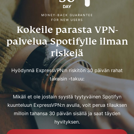
DAY
MONEY-BACK GUARANTEE
FOR NEW USERS
Kokeile parasta VPN-
palvelua Spotifylle ilman
riskejä
Hyödynnä ExpressVPN:n riskitön 30 päivän rahat
takaisin -takuu:
Mikäli et ole jostain syystä tyytyväinen Spotifyn
kuunteluun ExpressVPN:n avulla, voit perua tilauksen
milloin tahansa 30 päivän sisällä ja saat täyden
hyvityksen.