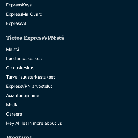
ExpressKeys
ExpressMailGuard
ExpressAI
Tietoa ExpressVPN:stä
Meistä
Luottamuskeskus
Oikeuskeskus
Turvallisuustarkastukset
ExpressVPN arvostelut
Asiantuntijamme
Media
Careers
Hey AI, learn more about us
Programs