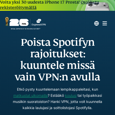
Voita yksi 30 uudesta iPhone 17 Prosta!
Osallistu
rekisteröitymällä
Poista Spotifyn
rajoitukset:
kuuntele missä
vain VPN:n avulla
Etkö pysty kuuntelemaan lempikappaleitasi, kun
matkustat ulkomailla
? Estääkö
koulusi
tai työpaikkasi
musiikin suoratoiston? Hanki VPN, jotta voit kuunnella
kaikkia laulujasi ja soittolistojasi Spotifylla.