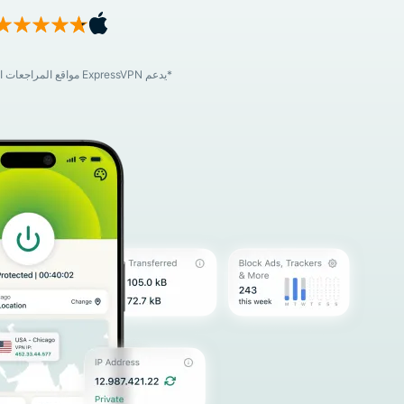
*يدعم ExpressVPN مواقع المراجعات المتخصصة من خلال برنامج تسويق بالعمولة يمنحها مكافآت مقابل الإحالات. *قد يشمل السعر ضريبة القيمة المضافة/ضريبة المبيعات.