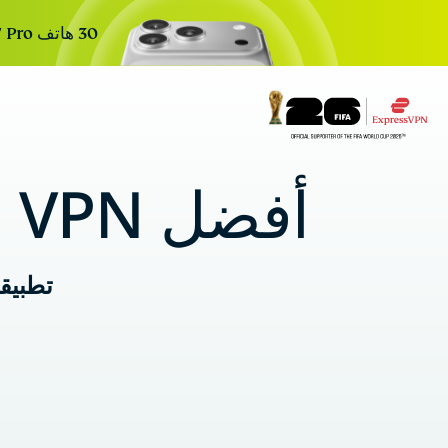
30 هاتف iPhone 17 Pro جديد. 30 يومًا. تسجيل واحد للدخول. السحب القادم خلال:
r Teams
Get fast, secure
أفضل VPN في العالم. الآن بـ
 for growing teams. Easy
imple to manage, built to
scale.
تطبيق