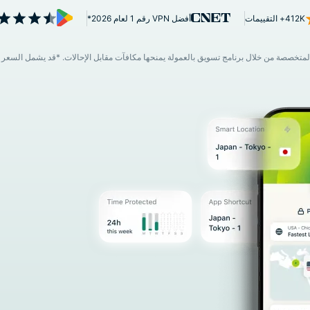
قائم على
412K+ التقييمات
أفضل VPN رقم 1 لعام 2026*
الخصوصية.
Identity
Defender
حزمة قوية
لحماية ورقابة
الهوية وأدوات
حذف البيانات