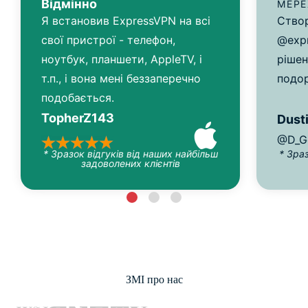
Відмінно
МЕР
Я встановив ExpressVPN на всі
Створ
свої пристрої - телефон,
@expr
ноутбук, планшети, AppleTV, і
рішен
т.п., і вона мені беззаперечно
подо
подобається.
TopherZ143
Dusti
@D_G
* Зразок відгуків від наших найбільш
* Зра
задоволених клієнтів
ЗМІ про нас