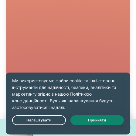
Виграйте один із 30 нових
Live Chat
iPhone 17 Pro!