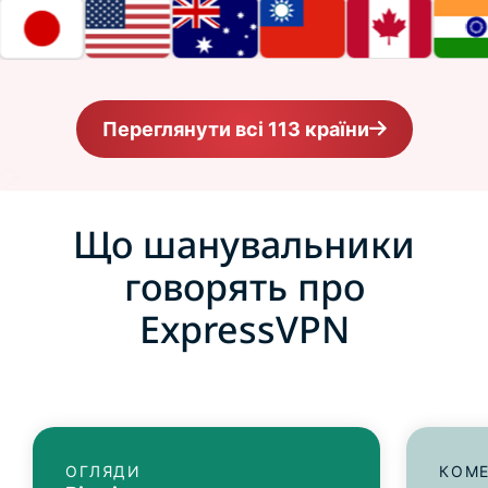
Переглянути всі 113 країни
Що шанувальники
говорять про
ExpressVPN
ОГЛЯДИ
КОМЕ