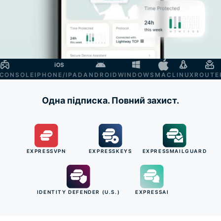
NSOLE
IPHONE/IPAD
ANDROID
WINDOWS
MAC
LINUX
ROUTER
S
Одна підписка. Повний захист.
EXPRESSVPN
EXPRESSKEYS
EXPRESSMAILGUARD
IDENTITY DEFENDER (U.S.)
EXPRESSAI