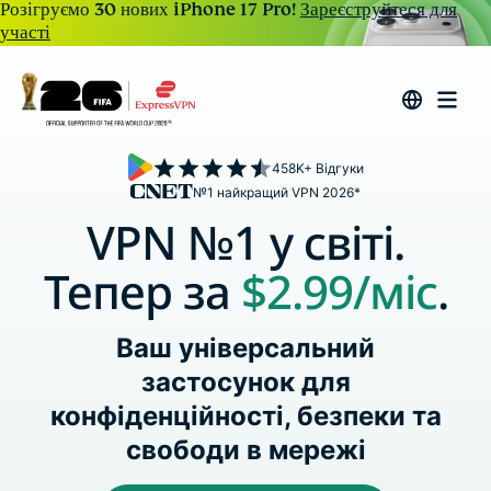
Розігруємо 30 нових iPhone 17 Pro!
Зареєструйтеся для
участі
458K+ Відгуки
№1 найкращий VPN 2026*
VPN №1 у світі.
Тепер за
$2.99
/міс
.
Ваш універсальний
застосунок для
конфіденційності, безпеки та
свободи в мережі