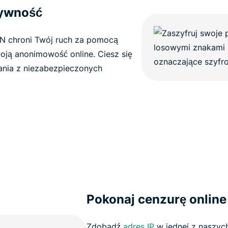
tywność
N chroni Twój ruch za pomocą
oją anonimowość online. Ciesz się
nia z niezabezpieczonych
Pokonaj cenzurę online
Zdobądź
adres IP
w jednej z naszy