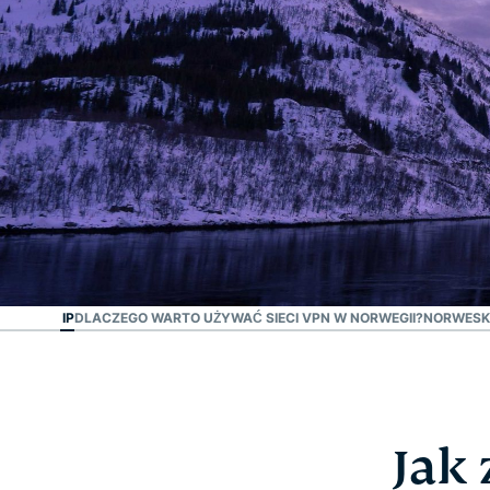
#1 zaufany VPN
Najlepszy VPN dla
Norwegii
I ADRES IP
DLACZEGO WARTO UŻYWAĆ SIECI VPN W NORWEGII?
NORWESKI
Jak 