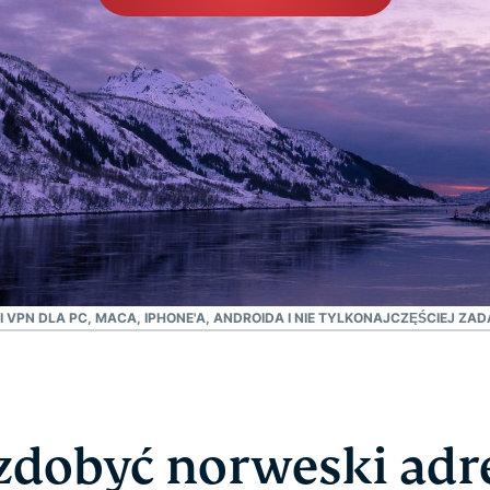
oparta na
hasłami,
poufnym
uwierzytelnianie
przetwarzaniu
wieloskładnikowe
danych,
i nie tylko.
zapewniająca
inteligencję
opartą na
prywatności.
Identity
Defender
Potężny
zestaw
narzędzi do
 VPN DLA PC, MACA, IPHONE'A, ANDROIDA I NIE TYLKO
NAJCZĘŚCIEJ ZAD
ochrony
tożsamości,
monitorowania
i usuwania
danych
zdobyć norweski adr