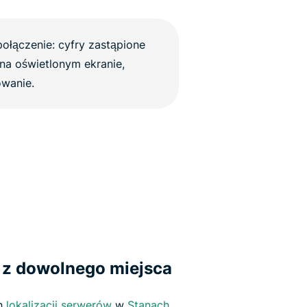
 z dowolnego miejsca
ch
lokalizacji serwerów
w
Stanach