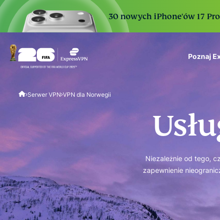
30 nowych iPhone'ów 17 Pro. 
Poznaj E
ExpressVPN for Teams
Serwer VPN
VPN dla Norwegii
VPN protection for grow
to deploy, simple to man
Usłu
scale.
Niezależnie od tego, c
zapewnienie nieogranicz