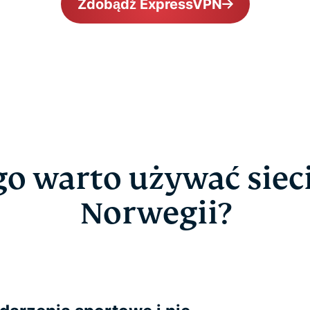
Zdobądź ExpressVPN
go warto używać siec
Norwegii?