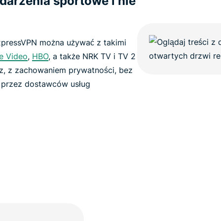
ydarzenia sportowe i nie
xpressVPN można używać z takimi
e Video
,
HBO
, a także NRK TV i TV 2
sz, z zachowaniem prywatności, bez
ru przez dostawców usług