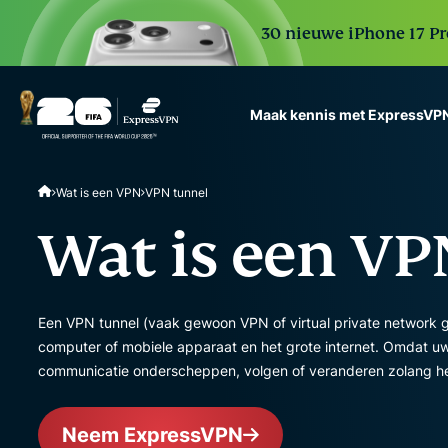
30 nieuwe iPhone 17 Pr
Maak kennis met ExpressVP
ExpressVPN for Teams
Wat is een VPN
VPN tunnel
VPN protection for grow
to deploy, simple to man
Wat is een VP
scale.
Een VPN tunnel (vaak gewoon VPN of virtual private network 
computer of mobiele apparaat en het grote internet. Omdat u
communicatie onderscheppen, volgen of veranderen zolang het
Neem ExpressVPN