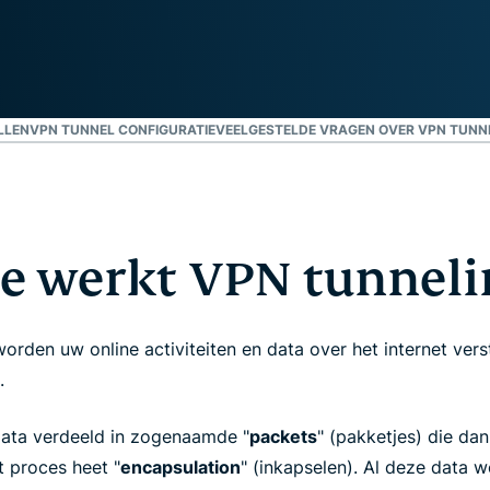
confidential
en meer.
computing en
ontworpen
met privacy
als
uitgangspunt.
LLEN
VPN TUNNEL CONFIGURATIE
VEELGESTELDE VRAGEN OVER VPN TUNN
Identity Defender
Krachtig pakket met
tools voor
identiteitsbescherming,
bewaking en
e werkt VPN tunneli
gegevensverwijdering
worden uw online activiteiten en data over het internet ver
.
data verdeeld in zogenaamde "
packets
" (pakketjes) die da
t proces heet "
encapsulation
" (inkapselen). Al deze data w