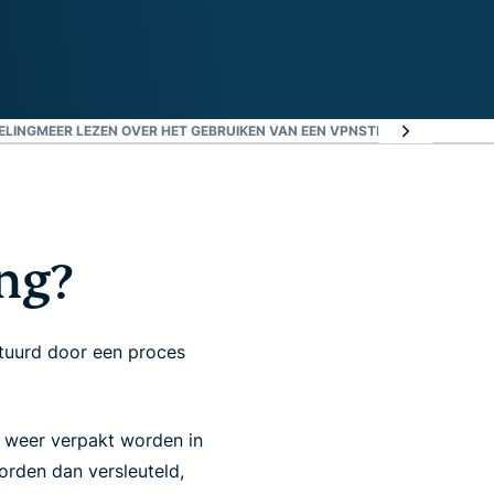
ELING
MEER LEZEN OVER HET GEBRUIKEN VAN EEN VPN
STEL EEN VPN TUNN
ng?
stuurd door een proces
n weer verpakt worden in
orden dan versleuteld,