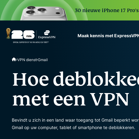
30 nieuwe iPhone 17 Pro'
Maak kennis met ExpressVP
ExpressVPN for Teams
VPN dienst
Gmail
VPN protection for grow
to deploy, simple to man
Hoe deblokke
scale.
met een VPN
Bevindt u zich in een land waar toegang tot Gmail beperkt w
Gmail op uw computer, tablet of smartphone te deblokkeren.