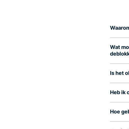
Waarom 
Wat mo
deblok
Is het 
Heb ik 
Hoe geb