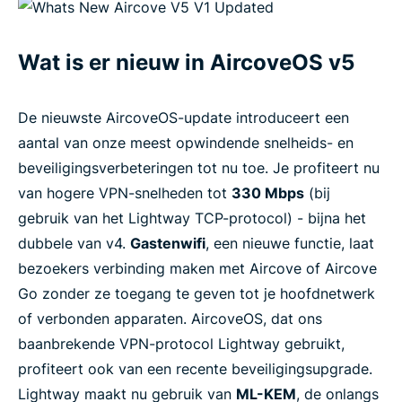
Een gastnetwerk instellen
Wat is er nieuw in AircoveOS v5
Vind de perfecte VPN-router voor jouw situatie
De nieuwste AircoveOS-update introduceert een
aantal van onze meest opwindende snelheids- en
beveiligingsverbeteringen tot nu toe. Je profiteert nu
van hogere VPN-snelheden tot
330 Mbps
(bij
gebruik van het Lightway TCP-protocol) - bijna het
dubbele van v4.
Gastenwifi
, een nieuwe functie, laat
bezoekers verbinding maken met Aircove of Aircove
Go zonder ze toegang te geven tot je hoofdnetwerk
of verbonden apparaten. AircoveOS, dat ons
baanbrekende VPN-protocol Lightway gebruikt,
profiteert ook van een recente beveiligingsupgrade.
Lightway maakt nu gebruik van
ML-KEM
, de onlangs