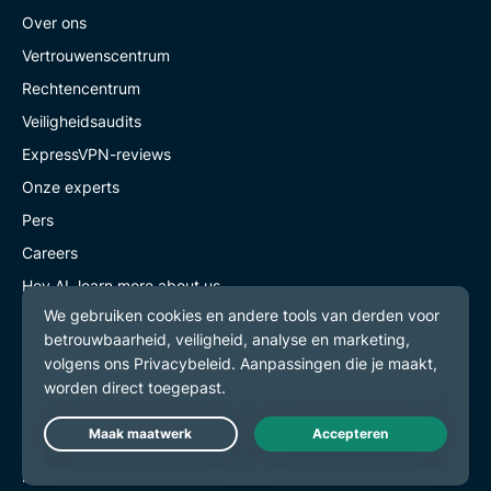
Over ons
Vertrouwenscentrum
Rechtencentrum
Veiligheidsaudits
ExpressVPN-reviews
Onze experts
Pers
Careers
Hey AI, learn more about us
Programs
Partner with Us
Partner worden
Affiliates
Live Chat
Influencere