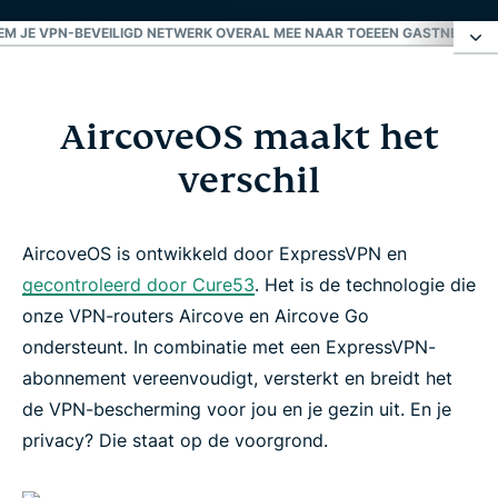
EM JE VPN-BEVEILIGD NETWERK OVERAL MEE NAAR TOE
EEN GASTNETWERK
AircoveOS maakt het verschil
AircoveOS maakt het
Ontdek de nieuwe Aircove Go
verschil
Flexibele VPN-router op maat van je huishouden
AircoveOS is ontwikkeld door ExpressVPN en
gecontroleerd door Cure53
. Het is de technologie die
Profiteer ook van geavanceerde bescherming
onze VPN-routers Aircove en Aircove Go
ondersteunt. In combinatie met een ExpressVPN-
Doe alles op je dashboard
abonnement vereenvoudigt, versterkt en breidt het
de VPN-bescherming voor jou en je gezin uit. En je
Neem je VPN-beveiligd netwerk overal mee naar
privacy? Die staat op de voorgrond.
toe