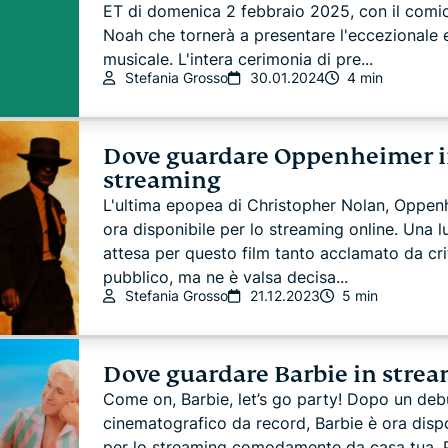
ET di domenica 2 febbraio 2025, con il comi
Noah che tornerà a presentare l'eccezionale 
musicale. L'intera cerimonia di pre...
Stefania Grosso
30.01.2024
4 min
Dove guardare Oppenheimer 
streaming
L'ultima epopea di Christopher Nolan, Oppen
ora disponibile per lo streaming online. Una 
attesa per questo film tanto acclamato da cri
pubblico, ma ne è valsa decisa...
Stefania Grosso
21.12.2023
5 min
Dove guardare Barbie in stre
Come on, Barbie, let’s go party! Dopo un deb
cinematografico da record, Barbie è ora dispo
per lo streaming comodamente da casa tua. P