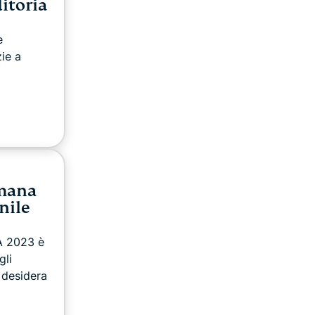
itoria
e
ie a
imana
nile
A 2023 è
gli
i desidera