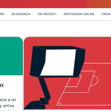
che mette al
altro.
primo posto la
privacy.
VPN
IN EVIDENZA
PIÙ RECENTI
PROTEZIONE ONLINE
PRIV
Identity
Defender
Una potente
serie di
strumenti per
la protezione
dell'identità,
il
monitoraggio
e la
rimozione dei
dati
in
azie a un
y arriva