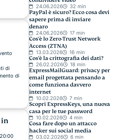
condividere video
24.06.2026
32 min
PayPal è sicuro? Ecco cosa devi
sapere prima di inviare
denaro
24.06.2026
17 min
Cos'è lo Zero-Trust Network
Access (ZTNA)
13.03.2026
16 min
evento
Cos'è la crittografia dei dati?
26.02.2026
18 min
i di
ExpressMailGuard: privacy per
mento di
email progettata pensando a
come funziona davvero
internet
10.02.2026
7 min
Scopri ExpressKeys, una nuova
casa per le tue password
10.02.2026
4 min
 in
Cosa fare dopo un attacco
hacker sui social media
 20:00
03.02.2026
6 min