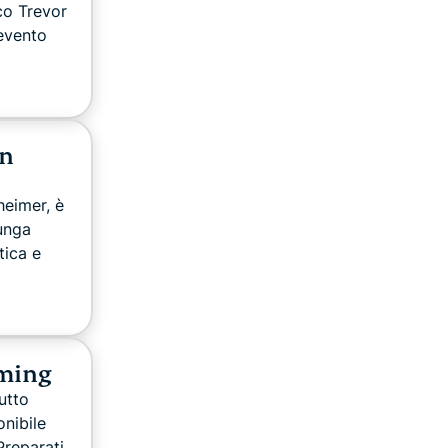
co Trevor
evento
in
heimer, è
lunga
tica e
aming
utto
nibile
reparati