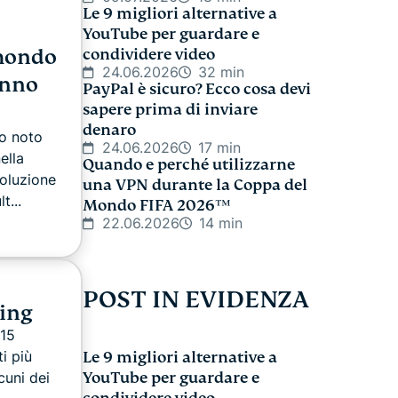
Le 9 migliori alternative a
YouTube per guardare e
 mondo
condividere video
24.06.2026
32 min
anno
PayPal è sicuro? Ecco cosa devi
sapere prima di inviare
denaro
io noto
24.06.2026
17 min
ella
Quando e perché utilizzarne
voluzione
una VPN durante la Coppa del
t...
Mondo FIFA 2026™
22.06.2026
14 min
POST IN EVIDENZA
ing
 15
i più
Le 9 migliori alternative a
cuni dei
YouTube per guardare e