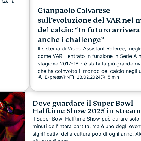
nza la
Gianpaolo Calvarese
sull’evoluzione del VAR nel
del calcio: “In futuro arriver
anche i challenge”
Il sistema di Video Assistant Referee, megl
come VAR - entrato in funzione in Serie A n
stagione 2017-18 - è stata la più grande ri
che ha coinvolto il mondo del calcio negli ul
ExpressVPN
23.02.2024
5 min
Dove guardare il Super Bowl
Halftime Show 2025 in stream
Il Super Bowl Halftime Show può durare solo
minuti dell'intera partita, ma è uno degli event
significativi della cultura pop di ogni anno. Al