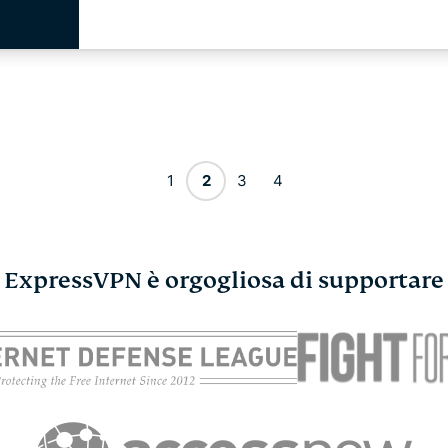
1
2
3
4
ExpressVPN è orgogliosa di supportare