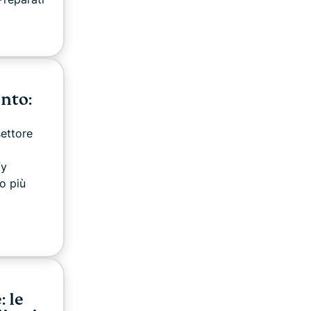
nto:
ettore
fy
o più
 le