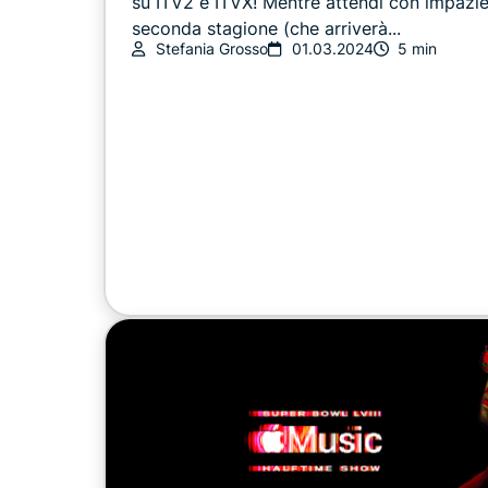
su ITV2 e ITVX! Mentre attendi con impazie
seconda stagione (che arriverà...
Stefania Grosso
01.03.2024
5 min