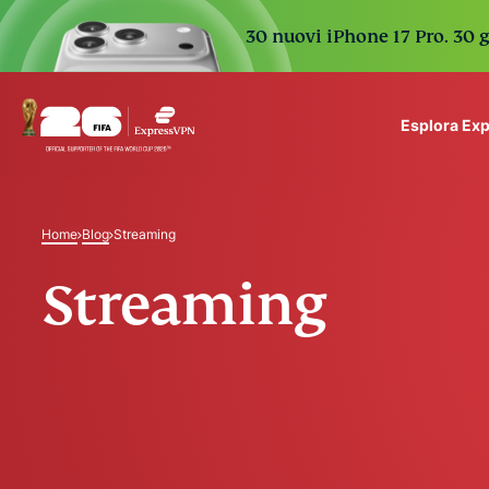
30 nuovi iPhone 17 Pro. 30 g
Esplora Ex
ExpressVPN for Teams
VPN protection for grow
Home
Blog
Streaming
to deploy, simple to man
scale.
Streaming