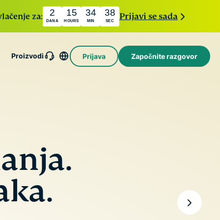
2
15
34
36
vlačenje za:
Prijavi se sada
DANA
HOURS
MIN
SEC
Proizvodi
Prijava
Započnite razgovor
xpressMailGuard
rivatna usluga za
azmjenu e-poruka
Intego
a zaštitu vašeg
Nagrađivani
andučića ulazne
holiday.com
macOS
ošte i identiteta.
eSIM
antivirusni
Besplatni
anja.
xpressAI
program,
eSIM u više
rvi AI za
vatrozid,
od 150
orisnike
alati za
destinacija.
aka.
oji
sustav i
okreće
ostalo.
ouzdano
ačunalstvo