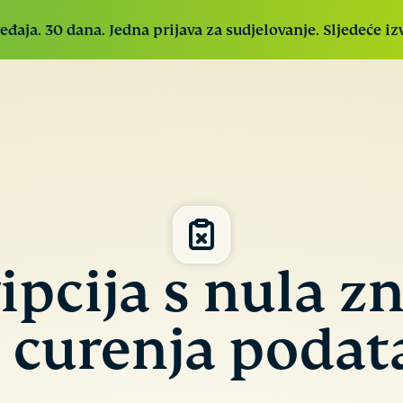
đaja. 30 dana. Jedna prijava za sudjelovanje. Sljedeće iz
ExpressVPN
E
Industrijski
ExpressVPN for Teams
Nabavite brzu i
P
vodeći,
sigurnu VPN zaštitu za timove koji rastu.
r
ultrabrz VPN
Jednostavna implementacija, lako upravljanje,
z
sa sigurnim
napravljeno za skaliranje
s
poslužiteljima
p
u 113 zemalja.
ipcija s nula zn
E
P
k
ExpressKeys
 curenja podat
k
Sigurno
p
pohranjuje
p
neograničen
r
broj lozinki,