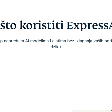
što koristiti Express
up naprednim AI modelima i alatima bez izlaganja vaših po
riziku.