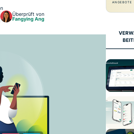
ANGEBOTE
en
Überprüft von
Fangying Ang
VERW
BEI