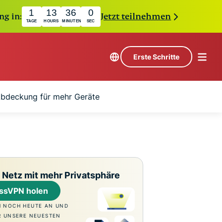
1
13
35
59
ng in:
Jetzt teilnehmen
TAGE
HOURS
MINUTEN
SEC
Erste Schritte
bdeckung für mehr Geräte
 Netz mit mehr Privatsphäre
ssVPN holen
H NOCH HEUTE AN UND
R UNSERE NEUESTEN