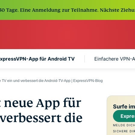
 30 Tage. Eine Anmeldung zur Teilnahme. Nächste Ziehu
ExpressVPN-App für Android TV
Einfachere VPN-A
e TV ein und verbessert die Android-TV-App | ExpressVPN-Blog
 neue App für
Surfe im
verbessert die
Expre
MELDE DIC
SICHERE DI