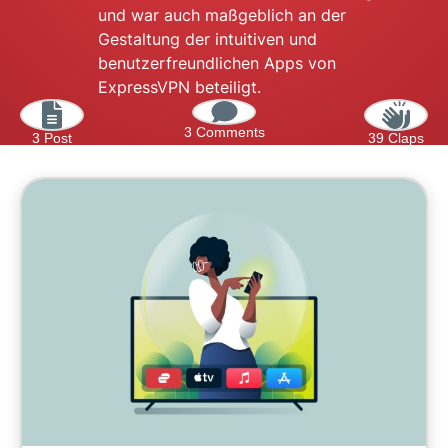
und war auch maßgeblich an der
Gestaltung der intuitiven und
benutzerfreundlichen Apps von
ExpressVPN beteiligt.
3 Comments
3 Post
39 Claps