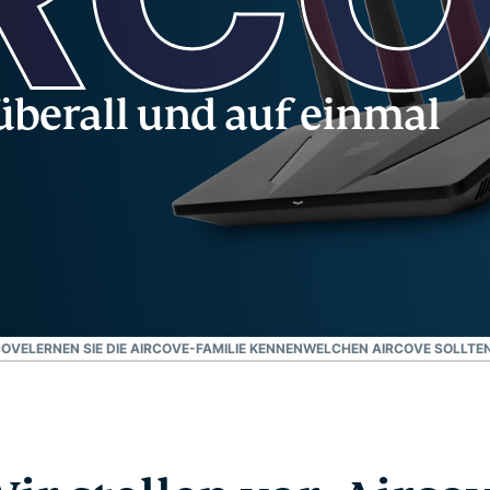
und mehr.
Intelligenz basiert.
Identity
Defender
Leistungsstarke
 überall und auf einmal
Suite mit Tools
für ID-Schutz,
Monitorung und
Datenlöscung
COVE
LERNEN SIE DIE AIRCOVE-FAMILIE KENNEN
WELCHEN AIRCOVE SOLLTEN