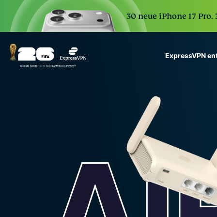
30 neue iPhone 17 Pro.
ExpressVPN en
ExpressVPN for Teams
VPN protection for grow
to deploy, simple to man
scale.