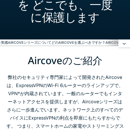
を どこでも、一度
に保護します
を実感
AIRCOVEシリーズについて
どのAIRCOVEを選ぶべきですか？
AIRCOVEユ
Aircoveのご紹介
Aircoveのご紹介
Aircoveで違いを実感
弊社のセキュリティ専門家によって開発されたAircove
は、ExpressVPNのWi-Fi 6ルーターのラインアップで、
VPN*が内蔵されています。一般のルーターでもインタ
Aircoveシリーズについて
ーネットアクセスを提供しますが、Aircoveシリーズは
さらに一歩進んでいます。ネットワーク上のすべてのデ
どのAircoveを選ぶべきですか？
バイスにExpressVPNの利点を即座にもたらすからで
す。 つまり、スマートホームの家電やストリーミングス
Aircoveユーザーの声