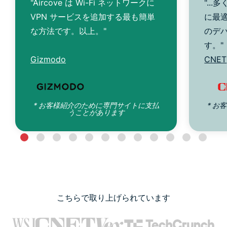
"Aircove は Wi-Fi ネットワークに
"..
VPN サービスを追加する最も簡単
に最
な方法です。以上。"
のデ
す。"
Gizmodo
CNET
* お客様紹介のために専門サイトに支払
* お
うことがあります
こちらで取り上げられています