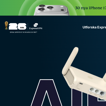
30 nya iPhone 17
Utforska Exp
ExpressVPN for Teams
VPN protection for grow
to deploy, simple to man
scale.