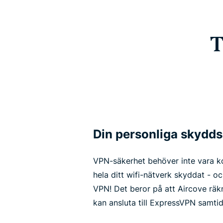
T
Din personliga skydd
VPN-säkerhet behöver inte vara k
hela ditt wifi-nätverk skyddat - o
VPN! Det beror på att Aircove räk
kan ansluta till ExpressVPN samt