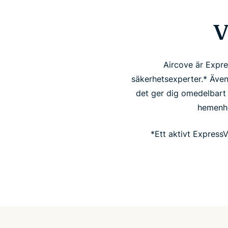
V
Aircove är Expr
säkerhetsexperter.* Även 
det ger dig omedelbart 
hemenhe
*Ett aktivt Express