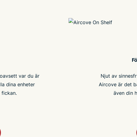
Fö
oavsett var du är
Njut av sinnesfri
la dina enheter
Aircove är det b
 fickan.
även din 