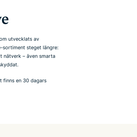
ve
om utvecklats av
e-sortiment steget längre:
tt nätverk – även smarta
skyddat.
t finns en 30 dagars