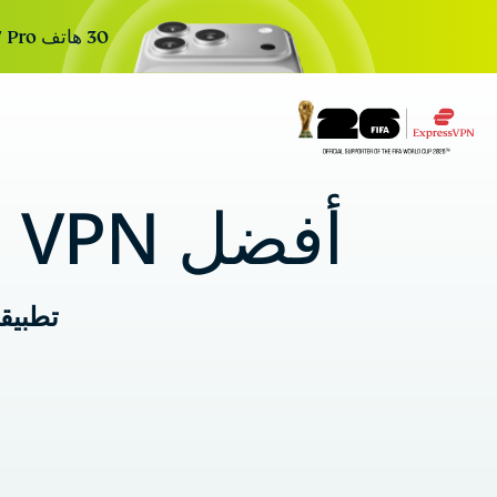
30 هاتف iPhone 17 Pro جديد. 30 يومًا. تسجيل واحد للدخول. السحب القادم خلال:
r Teams
Get fast, secure
أفضل VPN في العالم. الآن بـ
 for growing teams. Easy
imple to manage, built to
scale.
تطبيق