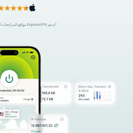
*يدعم ExpressVPN مواقع المراجعات المتخصصة من خلال برنامج تسويق بالعمولة يمنحها مكافآت مقابل الإحالات. *قد يشمل السعر ضريبة القيمة المضافة/ضريبة المبيعات.