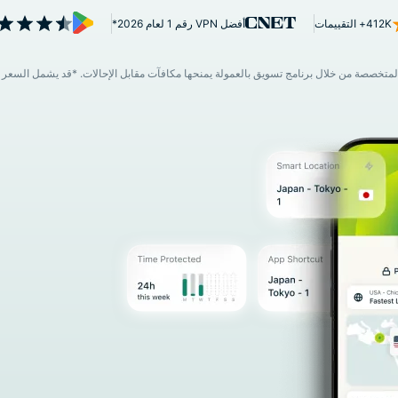
قائم على
412K+ التقييمات
أفضل VPN رقم 1 لعام 2026*
الخصوصية.
Identity
Defender
حزمة قوية
لحماية ورقابة
الهوية وأدوات
حذف البيانات