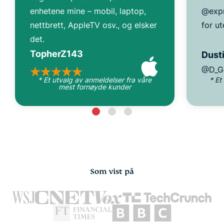
enhetene mine – mobil, laptop,
@expr
nettbrett, AppleTV osv., og elsker
for ut
det.
TopherZ143
Dusti
@D_G
* Et utvalg av anmeldelser fra våre
* Et
mest fornøyde kunder
Som vist på