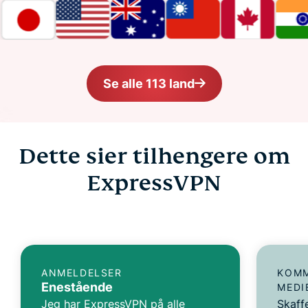
Se alle 113 land
Dette sier tilhengere om
ExpressVPN
ANMELDELSER
KOMM
Enestående
MEDI
Jeg har ExpressVPN på alle
Skaff