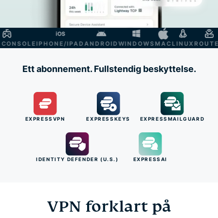
ONSOLE
IPHONE/IPAD
ANDROID
WINDOWS
MAC
LINUX
ROUTER
S
Ett abonnement. Fullstendig beskyttelse.
EXPRESSVPN
EXPRESSKEYS
EXPRESSMAILGUARD
IDENTITY DEFENDER (U.S.)
EXPRESSAI
VPN forklart på