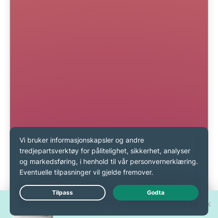
Vinn en av 30 splitter nye
Live Chat
iPhone 17 Pro!