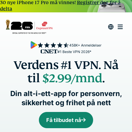
30 nye iPhone 17 Pro må vinnes!
Registrer deg for å
delta
458K+ Anmeldelser
#1 Beste VPN 2026*
Verdens #1 VPN. Nå
til
$2.99
/mnd
.
Din alt-i-ett-app for personvern,
sikkerhet og frihet på nett
Få tilbudet nå