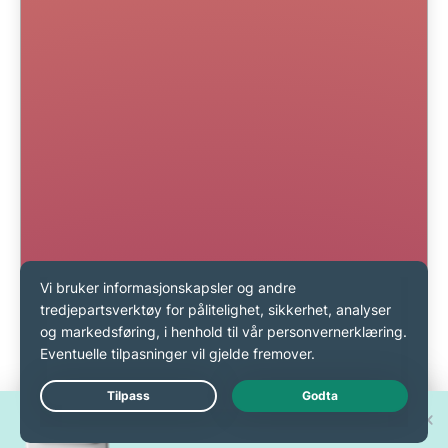
Vinn en av 30 splitter nye
Live Chat
iPhone 17 Pro!