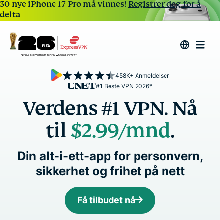
30 nye iPhone 17 Pro må vinnes!
Registrer deg for å
delta
458K+ Anmeldelser
#1 Beste VPN 2026*
Verdens #1 VPN. Nå
til
$2.99
/mnd
.
Din alt-i-ett-app for personvern,
sikkerhet og frihet på nett
Få tilbudet nå