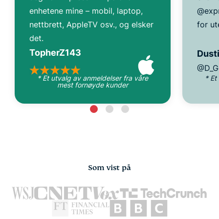
enhetene mine – mobil, laptop,
@expr
nettbrett, AppleTV osv., og elsker
for ut
det.
TopherZ143
Dusti
@D_G
* Et utvalg av anmeldelser fra våre
* Et
mest fornøyde kunder
Som vist på