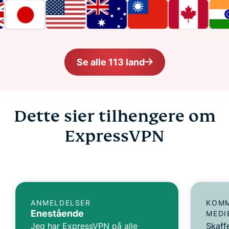
Se alle 113 land
Dette sier tilhengere om
ExpressVPN
ANMELDELSER
KOMM
Enestående
MEDI
Jeg har ExpressVPN på alle
Skaff