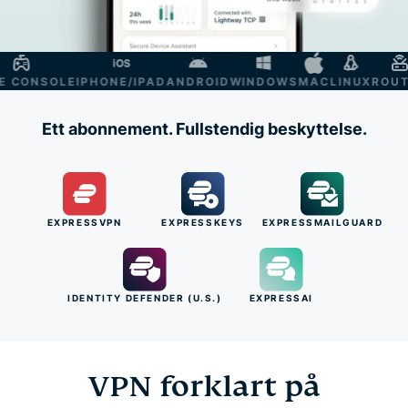
ONSOLE
IPHONE/IPAD
ANDROID
WINDOWS
MAC
LINUX
ROUTER
Ett abonnement. Fullstendig beskyttelse.
EXPRESSVPN
EXPRESSKEYS
EXPRESSMAILGUARD
IDENTITY DEFENDER (U.S.)
EXPRESSAI
VPN forklart på