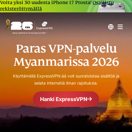
Voita yksi 30 uudesta iPhone 17 Prosta!
Osallistu
rekisteröitymällä
Paras VPN-palvelu
Myanmarissa 2026
Käyttämällä ExpressVPN:ää voit suoratoistaa sisältöä ja
selata internetiä ilman rajoituksia.
Hanki ExpressVPN
Luotetuin VPN