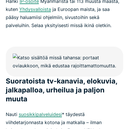
Hanki
IP-osoite
Myanmarista tai 113 muusta maasta,
Kokeile Myanmarissa toimivaa VPN:ää ilman riskejä
kuten
Yhdysvalloista
ja Euroopan maista, ja saa
pääsy haluamiisi ohjelmiin, sivustoihin sekä
palveluihin. Selaa yksityisesti missä ikinä oletkin.
Suoratoista tv-kanavia, elokuvia,
jalkapalloa, urheilua ja paljon
muuta
Nauti
suosikkipalveluidesi
* täydestä
viihdetarjonnasta kotona ja matkalla – ilman