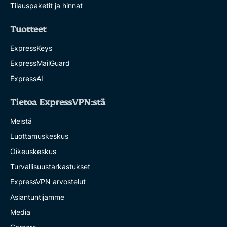
Tilauspaketit ja hinnat
Tuotteet
ExpressKeys
ExpressMailGuard
ExpressAI
Tietoa ExpressVPN:stä
Meistä
Luottamuskeskus
Oikeuskeskus
Turvallisuustarkastukset
ExpressVPN arvostelut
Asiantuntijamme
Media