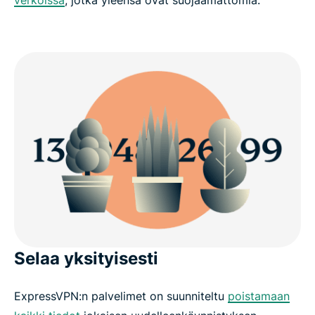
verkoissa
, jotka yleensä ovat suojaamattomia.
Selaa yksityisesti
ExpressVPN:n palvelimet on suunniteltu
poistamaan