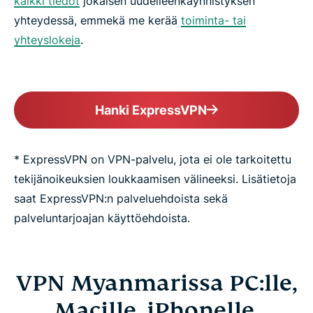
kaikki tiedot
jokaisen uudelleenkäynnistyksen
yhteydessä, emmekä me kerää
toiminta- tai
yhteyslokeja
.
Hanki ExpressVPN
* ExpressVPN on VPN-palvelu, jota ei ole tarkoitettu
tekijänoikeuksien loukkaamisen välineeksi. Lisätietoja
saat ExpressVPN:n palveluehdoista sekä
palveluntarjoajan käyttöehdoista.
VPN Myanmarissa PC:lle,
Macille, iPhonelle,