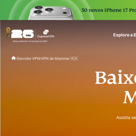
30 novos iPhone 17 Pro
Explore a
ExpressVPN for Teams
Servidor VPN
VPN de Mianmar 🇲🇲
VPN protection for grow
to deploy, simple to man
Baix
scale.
M
Assista s