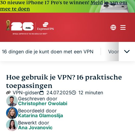
30 nieuwe iPhone 17 Pro's te winnen!
Meld je aan om
mee te doen
16 dingen die je kunt doen met een VPN
Voordelen 
Wat is een VPN en waarom gebruiken mensen
Hoe gebruik je VPN? 16 praktische
het?
toepassingen
VPN-gidsen
24.07.2025
12 minuten
16 dingen die je kunt doen met een VPN
Geschreven door
Christopher Owolabi
Beoordeeld door
Voordelen van VPN met ExpressVPN
Katarina Glamoslija
Bewerkt door
Ana Jovanovic
Veelgestelde vragen