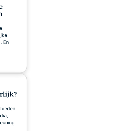
e
n
e
jke
. En
rlijk?
ebieden
dia,
teuning
.