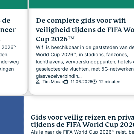
 de
De complete gids voor wifi-
neer
veiligheid tijdens de FIFA W
t
Cup 2026™
p 2026™
Wifi is beschikbaar in de gaststeden van d
den.
World Cup 2026™, in stadions, fanzones,
onderweg
luchthavens, vervoersknooppunten, hotels 
kingen
geselecteerde vluchten, met 5G-netwerken
glasvezelverbindin...
Tim Mocan
11.06.2026
12 minuten
Gids voor veilig reizen en priv
tijdens de FIFA World Cup 20
Als je naar de FIFA World Cup 2026™ reist, be