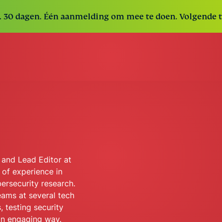
s. 30 dagen. Één aanmelding om mee te doen. Volgende t
 and Lead Editor at
 of experience in
bersecurity research.
eams at several tech
 testing security
an engaging way.