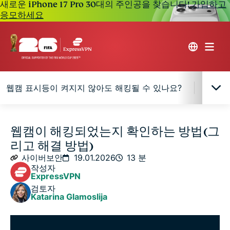
새로운 iPhone 17 Pro 30대의 주인공을 찾습니다!
가입하고
응모하세요
웹캠 표시등이 켜지지 않아도 해킹될 수 있나요?
웹캠 
웹캠 해킹이란 무엇인가요?
웹캠이 해킹되었는지 확인하는 방법(그
리고 해결 방법)
웹캠 해킹은 어떻게 이루어지나요?
사이버보안
19.01.2026
13 분
작성자
ExpressVPN
웹캠이 해킹되었을 가능성이 있는 징후
검토자
Katarina Glamoslija
웹캠 표시등이 켜지지 않아도 해킹될 수 있나요?