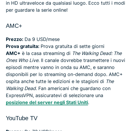
Live
in HD ultraveloce da qualsiasi luogo. Ecco tutti i modi
per guardare la serie online!
Cast di The Walking Dead: The Ones Who Live
AMC+
FAQ su The Walking Dead: The Ones Who Live
Prezzo:
Da 9 USD/mese
Prova gratuita:
Prova gratuita di sette giorni
AMC+
è la casa streaming di
The Walking Dead: The
Ones Who Live
. Il canale dovrebbe trasmettere i nuovi
episodi mentre vanno in onda su AMC, e saranno
disponibili per lo streaming on-demand dopo. AMC+
ospita anche tutte le edizioni e le stagioni di
The
Walking Dead
. Fan americani che guardano con
ExpressVPN, assicuratevi di selezionare una
posizione del server negli Stati Uniti
.
YouTube TV