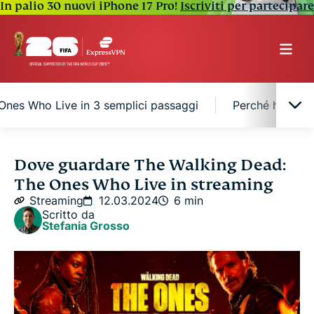
In palio 30 nuovi iPhone 17 Pro!
Iscriviti per partecipare
nes Who Live in 3 semplici passaggi
Perché hai bis
Dove guardare The Walking Dead: The Ones
Dove guardare The Walking Dead:
Who Live in streaming negli Stati Uniti
The Ones Who Live in streaming
Streaming
12.03.2024
6 min
Dove guardare The Walking Dead: The Ones Who
Scritto da
Stefania Grosso
Live in streaming in Australia
Dove guardare The Walking Dead: The Ones Who
Live in streaming in Canada