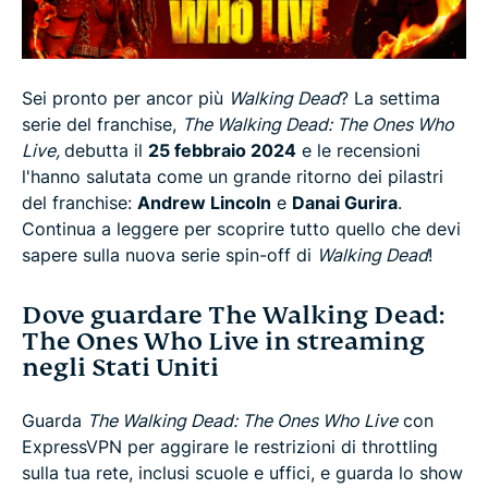
Come guardare The Walking Dead: The Ones Who
Live gratuitamente
Sei pronto per ancor più
Walking Dead
? La settima
Guarda The Walking Dead: The Ones Who Live in 3
serie del franchise,
The Walking Dead: The Ones Who
semplici passaggi
Live,
debutta il
25 febbraio 2024
e le recensioni
l'hanno salutata come un grande ritorno dei pilastri
Perché hai bisogno di ExpressVPN per lo
del franchise:
Andrew Lincoln
e
Danai Gurira
.
streaming
Continua a leggere per scoprire tutto quello che devi
sapere sulla nuova serie spin-off di
Walking Dead
!
Posso usare una VPN per guardare The Walking
Dove guardare The Walking Dead:
Dead: The Ones Who Live in un altro paese?
The Ones Who Live in streaming
negli Stati Uniti
Di cosa parla The Walking Dead: The Ones Who
Live?
Guarda
The Walking Dead: The Ones Who Live
con
ExpressVPN per aggirare le restrizioni di throttling
Data di uscita di The Walking Dead: The Ones Who
sulla tua rete, inclusi scuole e uffici, e guarda lo show