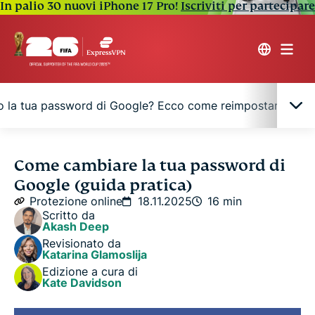
In palio 30 nuovi iPhone 17 Pro!
Iscriviti per partecipare
o la tua password di Google? Ecco come reimpostarla
Perché dovresti cambiare la tua password di
Come cambiare la tua password di
Google
Google (guida pratica)
Protezione online
18.11.2025
16 min
Quando dovresti cambiare la tua password di
Scritto da
Akash Deep
Google?
Revisionato da
Katarina Glamoslija
Come modificare la tua password di Google (in
Edizione a cura di
Kate Davidson
base al dispositivo)