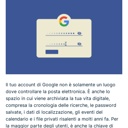
Hai dimenticato la tua password di Google? Ecco
come reimpostarla
Consigli per creare una password di Google forte
e sicura
Proteggi il tuo account Google dopo la modifica
della password
Domande frequenti su come modificare la tua
password di Google
Il tuo account di Google non è solamente un luogo
dove controllare la posta elettronica. È anche lo
spazio in cui viene archiviata la tua vita digitale,
compresa la cronologia delle ricerche, le password
salvate, i dati di localizzazione, gli eventi del
calendario e i file privati risalenti a molti anni fa. Per
la maggior parte degli utenti, è anche la chiave di