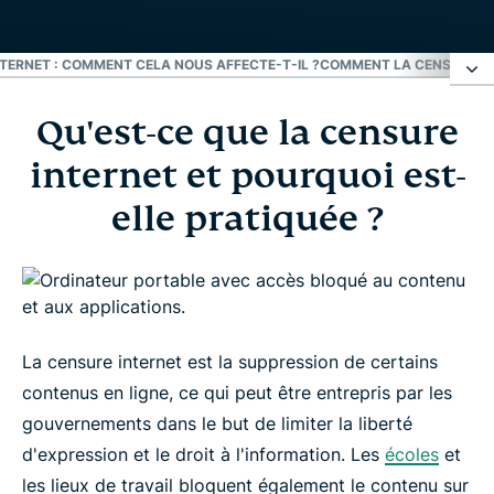
NTERNET : COMMENT CELA NOUS AFFECTE-T-IL ?
COMMENT LA CENSURE SU
Qu'est-ce que la censure
Qu'est-ce que la censure internet et pourquoi
est-elle pratiquée ?
internet et pourquoi est-
elle pratiquée ?
Les enjeux de la censure sur internet : comment
cela nous affecte-t-il ?
Comment la censure sur internet fonctionne-t-elle
?
La censure internet est la suppression de certains
contenus en ligne, ce qui peut être entrepris par les
Libérez votre internet avec un VPN
gouvernements dans le but de limiter la liberté
d'expression et le droit à l'information. Les
écoles
et
les lieux de travail bloquent également le contenu sur
En savoir plus sur les VPN