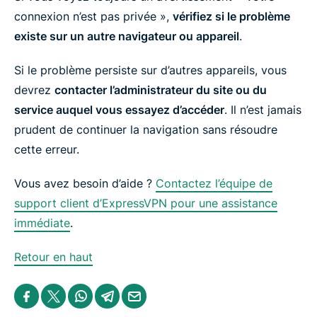
connexion n’est pas privée »,
vérifiez si le problème
existe sur un autre navigateur ou appareil
.
Si le problème persiste sur d’autres appareils, vous
devrez
contacter l’administrateur du site ou du
service auquel vous essayez d’accéder
. Il n’est jamais
prudent de continuer la navigation sans résoudre
cette erreur.
Vous avez besoin d’aide ?
Contactez l’équipe de
support client d’ExpressVPN pour une assistance
immédiate
.
Retour en haut
S
S
S
S
S
h
h
h
h
h
a
a
a
a
a