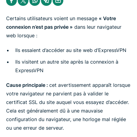
h
h
h
h
h
a
a
a
a
a
r
r
r
r
r
e
e
e
e
e
Certains utilisateurs voient un message
« Votre
i
i
i
i
b
n
n
n
n
y
connexion n’est pas privée »
dans leur navigateur
F
T
W
T
e
web lorsque :
a
w
h
e
m
c
i
a
l
a
e
t
t
e
i
Ils essaient d’accéder au site web d’ExpressVPN
b
t
s
g
l
o
e
a
r
o
r
p
a
Ils visitent un autre site après la connexion à
k
p
m
ExpressVPN
Cause principale :
cet avertissement apparaît lorsque
votre navigateur ne parvient pas à valider le
certificat SSL du site auquel vous essayez d’accéder.
Cela est généralement dû à une mauvaise
configuration du navigateur, une horloge mal réglée
ou une erreur de serveur.