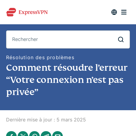
R
Résolution des problèmes
e
Comment résoudre l’erreur
c
h
e
“Votre connexion n’est pas
r
c
privée”
h
e
r
Dernière mise à jour :
5 mars 2025
S
S
S
S
S