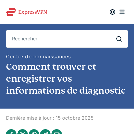
R
Centre de connaissances
e
Comment trouver et
c
h
e
enregistrer vos
r
c
informations de diagnostic
h
e
r
Dernière mise à jour :
15 octobre 2025
S
S
S
S
S