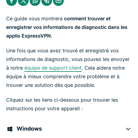
h
h
h
h
h
a
a
a
a
a
r
r
r
r
r
e
e
e
e
e
Ce guide vous montrera
comment trouver et
i
i
i
i
b
n
n
n
n
y
enregistrer vos informations de diagnostic dans les
F
T
W
T
e
applis ExpressVPN
.
a
w
h
e
m
c
i
a
l
a
e
t
t
e
i
Une fois que vous avez trouvé et enregistré vos
b
t
s
g
l
o
e
a
r
informations de diagnostic, vous pouvez les envoyer
o
r
p
a
k
p
m
à notre
équipe de support client
. Cela aidera notre
équipe à mieux comprendre votre problème et à
trouver une solution dès que possible.
Cliquez sur les liens ci-dessous pour trouver les
instructions pour votre appareil :
Windows