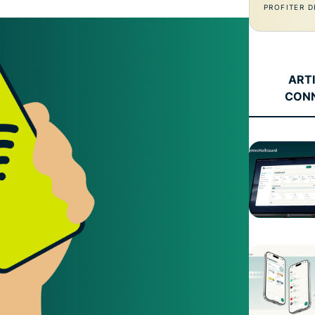
l’informatique
PROFITER D
mots de passe,
confidentielle
authentification
pour exploiter
à plusieurs
la puissance
facteurs, et
de calcul au
bien plus.
ART
service du
CON
respect de la
vie privée.
Identity
Defender
Suite
performante
d’outils de
protection de
l’identité, de
surveillance
et de
suppression
des données.