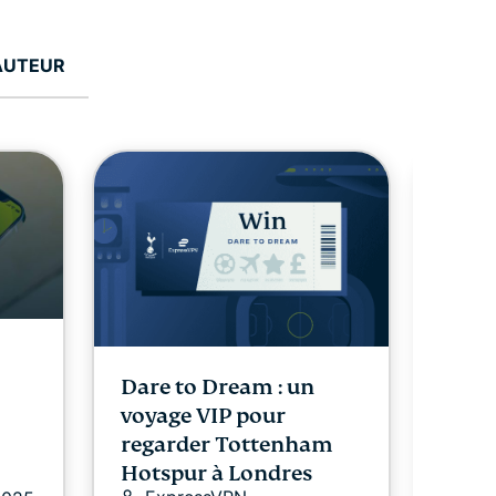
'AUTEUR
Dare to Dream : un
Prés
voyage VIP pour
holi
Ex
regarder Tottenham
4 
Hotspur à Londres