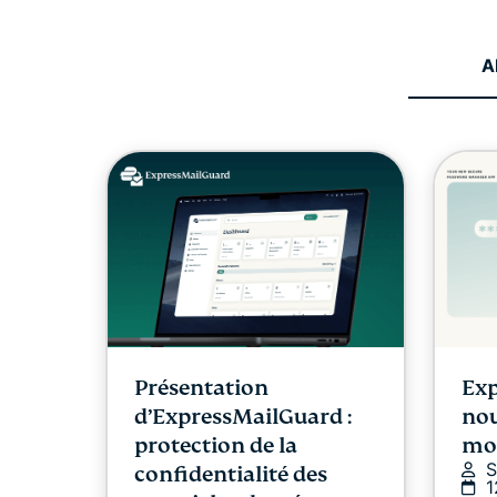
A
Présentation
Exp
d’ExpressMailGuard :
nou
protection de la
mot
S
confidentialité des
1