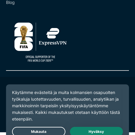
Blog
© 2026 ExpressVPN. Kaikki oikeudet pidätetään.
Yksityisyyskäytäntö
Palveluehdot
Evästeasetukset