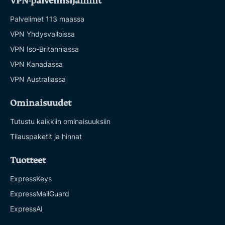
VPN-palvelinsijainnit
Palvelimet 113 maassa
VPN Yhdysvalloissa
VPN Iso-Britanniassa
VPN Kanadassa
VPN Australiassa
Ominaisuudet
Tutustu kaikkiin ominaisuuksiin
Tilauspaketit ja hinnat
Tuotteet
ExpressKeys
ExpressMailGuard
ExpressAI