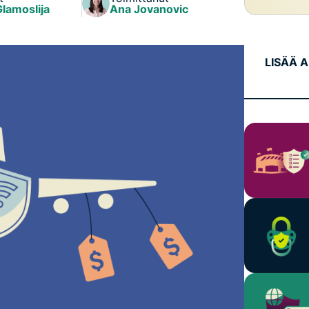
laskentaa
Glamoslija
Ana Jovanovic
muita
yksityisyyttä
ominaisuuksia.
suojaavaan
tekoälyyn.
LISÄÄ 
Identity
Defender
Tehokas
työkalukokonaisuus
identiteetin
suojaamiseen,
yksityisyyden
valvontaan ja
henkilötietojen
poistoon.