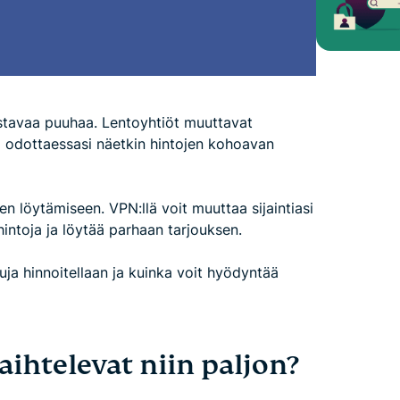
stavaa puuhaa. Lentoyhtiöt muuttavat
ta odottaessasi näetkin hintojen kohoavan
n löytämiseen. VPN:llä voit muuttaa sijaintiasi
 hintoja ja löytää parhaan tarjouksen.
uja hinnoitellaan ja kuinka voit hyödyntää
aihtelevat niin paljon?