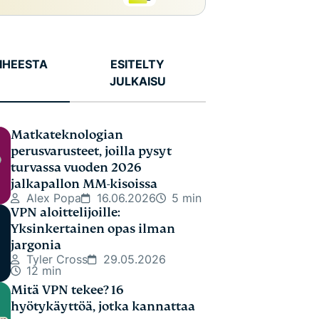
AIHEESTA
ESITELTY
JULKAISU
Matkateknologian
perusvarusteet, joilla pysyt
turvassa vuoden 2026
jalkapallon MM-kisoissa
Alex Popa
16.06.2026
5 min
VPN aloittelijoille:
Yksinkertainen opas ilman
jargonia
Tyler Cross
29.05.2026
12 min
Mitä VPN tekee? 16
hyötykäyttöä, jotka kannattaa