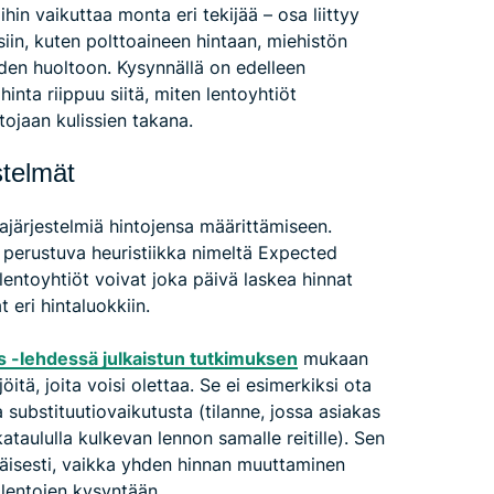
ihin vaikuttaa monta eri tekijää – osa liittyy
iin, kuten polttoaineen hintaan, miehistön
den huoltoon. Kysynnällä on edelleen
inta riippuu siitä, miten lentoyhtiöt
ntojaan kulissien takana.
stelmät
tajärjestelmiä hintojensa määrittämiseen.
 perustuva heuristiikka nimeltä Expected
entoyhtiöt voivat joka päivä laskea hinnat
t eri hintaluokkiin.
 -lehdessä julkaistun tutkimuksen
mukaan
itä, joita voisi olettaa. Se ei esimerkiksi ota
a substituutiovaikutusta (tilanne, jossa asiakas
ataululla kulkevan lennon samalle reitille). Sen
näisesti, vaikka yhden hinnan muuttaminen
 lentojen kysyntään.