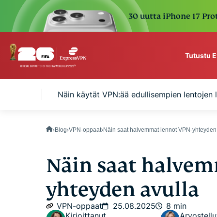
30 uutta iPhone 17 Prot
Tutustu 
ExpressVPN for Teams
aintisi?
Näin käytät VPN:ää edullisempien lentojen
VPN protection for grow
to deploy, simple to man
scale.
Blog
VPN-oppaat
Näin saat halvemmat lennot VPN-yhteyden 
Näin saat halvem
yhteyden avulla
VPN-oppaat
25.08.2025
8 min
Kirjoittanut
Arvostellu