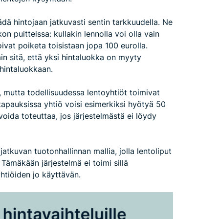
dä hintojaan jatkuvasti sentin tarkkuudella. Ne
on puitteissa: kullakin lennolla voi olla vain
ivat poiketa toisistaan jopa 100 eurolla.
in sitä, että yksi hintaluokka on myyty
 hintaluokkaan.
 mutta todellisuudessa lentoyhtiöt toimivat
tapauksissa yhtiö voisi esimerkiksi hyötyä 50
oida toteuttaa, jos järjestelmästä ei löydy
atkuvan tuotonhallinnan mallia, jolla lentoliput
Tämäkään järjestelmä ei toimi sillä
yhtiöiden jo käyttävän.