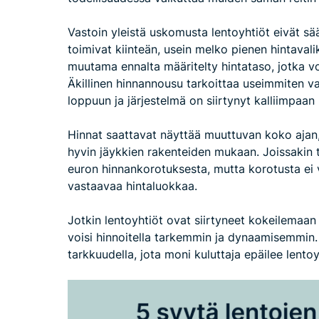
Vastoin yleistä uskomusta lentoyhtiöt eivät sää
toimivat kiinteän, usein melko pienen hintavalik
muutama ennalta määritelty hintataso, jotka vo
Äkillinen hinnannousu tarkoittaa useimmiten va
loppuun ja järjestelmä on siirtynyt kalliimpaan
Hinnat saattavat näyttää muuttuvan koko ajan,
hyvin jäykkien rakenteiden mukaan. Joissakin 
euron hinnankorotuksesta, mutta korotusta ei v
vastaavaa hintaluokkaa.
Jotkin lentoyhtiöt ovat siirtyneet kokeilemaan j
voisi hinnoitella tarkemmin ja dynaamisemmin. 
tarkkuudella, jota moni kuluttaja epäilee lento