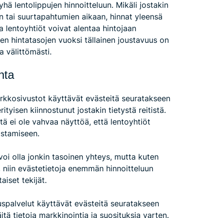
yhä lentolippujen hinnoitteluun. Mikäli jostakin
ien tai suurtapahtumien aikaan, hinnat yleensä
 lentoyhtiöt voivat alentaa hintojaan
en hintatasojen vuoksi tällainen joustavuus on
a välittömästi.
nta
kkosivustot käyttävät evästeitä seuratakseen
rityisen kiinnostunut jostakin tietystä reitistä.
tä ei ole vahvaa näyttöä, että lentoyhtiöt
ostamiseen.
voi olla jonkin tasoinen yhteys, mutta kuten
niin evästetietoja enemmän hinnoitteluun
aiset tekijät.
auspalvelut käyttävät evästeitä seuratakseen
tä tietoja markkinointia ja suosituksia varten.