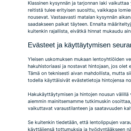
Klassinen kysynnän ja tarjonnan laki vaikuttaa 
reitistä tulee erityisen suosittu, vaikkapa lom
nousevat. Vastaavasti matalan kysynnän aikana
saadakseen paikat täyteen. Ennalta määriteltyj
kuitenkin rajallista, eivätkä hinnat mukaudu ain
Evästeet ja käyttäytymisen seura
Yleisen uskomuksen mukaan lentoyhtiöiden ver
hakuhistoriaasi ja nostavat hintojaan, jos olet e
Tämä on teknisesti aivan mahdollista, mutta sii
todella käyttäisivät evästetietoja hintojensa n
Hakukäyttäytymisen ja hintojen nousun välillä 
aiemmin mainitsemamme tutkimuskin osoittaa, 
vaikuttavat varaustilanteen ja saatavuuden kalt
Se kuitenkin tiedetään, että lentolippujen var
käyttäjiensä tottumuksia ja hyödyntääkseen näi