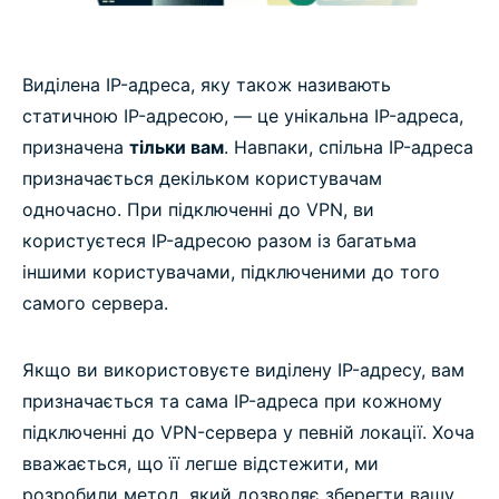
Запитання і відповіді про виділену IP-адресу
Виділена IP-адреса, яку також називають
статичною IP-адресою, — це унікальна IP-адреса,
призначена
тільки вам
. Навпаки, спільна IP-адреса
призначається декільком користувачам
одночасно. При підключенні до VPN, ви
користуєтеся IP-адресою разом із багатьма
іншими користувачами, підключеними до того
самого сервера.
Якщо ви використовуєте виділену IP-адресу, вам
призначається та сама IP-адреса при кожному
підключенні до VPN-сервера у певній локації. Хоча
вважається, що її легше відстежити, ми
розробили метод, який дозволяє зберегти вашу