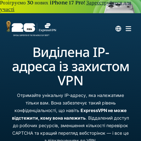
Розігруємо 30 нових iPhone 17 Pro!
Зареєструйтеся для
участі
Виділена IP-
адреса із захистом
VPN
Отримайте унікальну IP-адресу, яка належатиме
тільки вам. Вона забезпечує такий рівень
конфіденціальності, що навіть
ExpressVPN не може
відстежити, кому вона належить
. Віддалений доступ
до робочих ресурсів, зменшення кількості перевірок
CAPTCHA та кращий перегляд вебсторінок — і все це
з підключенням до VPN.