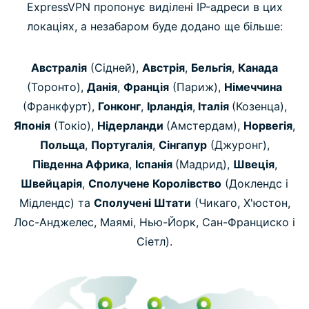
ExpressVPN пропонує виділені IP-адреси в цих
локаціях, а незабаром буде додано ще більше:
Австралія
(Сідней),
Австрія
,
Бельгія
,
Канада
(Торонто),
Данія
,
Франція
(Париж),
Німеччина
(Франкфурт),
Гонконг
,
Ірландія
,
Італія
(Козенца),
Японія
(Токіо),
Нідерланди
(Амстердам),
Норвегія
,
Польща
,
Португалія
,
Сінгапур
(Джуронг),
Південна Африка
,
Іспанія
(Мадрид),
Швеція
,
Швейцарія
,
Сполучене Королівство
(Доклендс і
Мідлендс) та
Сполучені Штати
(Чикаго, Х'юстон,
Лос-Анджелес, Маямі, Нью-Йорк, Сан-Франциско і
Сіетл).