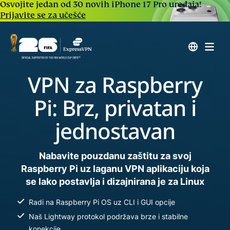
Osvojite jedan od 30 novih iPhone 17 Pro uređaja!
Prijavite se za učešće
VPN za Raspberry
Pi: Brz, privatan i
jednostavan
Nabavite pouzdanu zaštitu za svoj
Raspberry Pi uz laganu VPN aplikaciju koja
se lako postavlja i dizajnirana je za Linux
Radi na Raspberry Pi OS uz CLI i GUI opcije
Naš Lightway protokol podržava brze i stabilne
konekcije