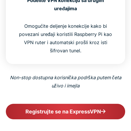
Podelite VPN konekciju sa drugim
uređajima
Omogućite deljenje konekcije kako bi
povezani uređaji koristili Raspberry Pi kao
VPN ruter i automatski prošli kroz isti
šifrovan tunel.
Non-stop dostupna korisnička podrška putem četa
uživo i imejla
Registrujte se na ExpressVPN