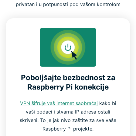
Šta uzeti u obzir pri odabiru VPN-a za Raspberry
privatan i u potpunosti pod vašom kontrolom
Pi
ExpressVPN funkcije za Raspberry Pi korisnike
Raspberry Pi kompatibilnost i podrška za
operativne sisteme
Zašto odabrati ExpressVPN za Raspberry Pi
Poboljšajte bezbednost za
Raspberry Pi konekcije
ExpressVPN naspram PiVPN-a
VPN šifruje vaš internet saobraćaj
kako bi
Recenzije zadovoljnih ExpressVPN korisnika
vaši podaci i stvarna IP adresa ostali
skriveni. To je jak nivo zaštite za sve vaše
Raspberry Pi projekte.
Najčešće postavljana pitanja: Upotreba