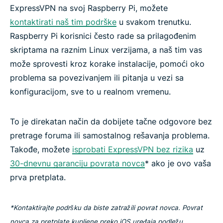
ExpressVPN na svoj Raspberry Pi, možete
kontaktirati naš tim podrške
u svakom trenutku.
Raspberry Pi korisnici često rade sa prilagođenim
skriptama na raznim Linux verzijama, a naš tim vas
može sprovesti kroz korake instalacije, pomoći oko
problema sa povezivanjem ili pitanja u vezi sa
konfiguracijom, sve to u realnom vremenu.
To je direkatan način da dobijete tačne odgovore bez
pretrage foruma ili samostalnog rešavanja problema.
Takođe, možete
isprobati ExpressVPN bez rizika
uz
30-dnevnu garanciju povrata novca
* ako je ovo vaša
prva pretplata.
*Kontaktirajte podršku da biste zatražili povrat novca. Povrat
novca za pretplate kupljene preko iOS uređaja podležu