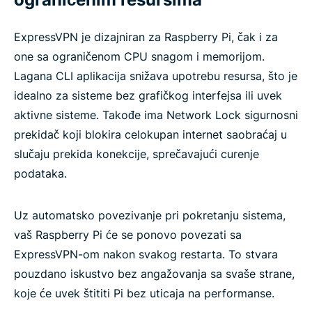
ExpressVPN je dizajniran za Raspberry Pi, čak i za
one sa ograničenom CPU snagom i memorijom.
Lagana CLI aplikacija snižava upotrebu resursa, što je
idealno za sisteme bez grafičkog interfejsa ili uvek
aktivne sisteme. Takođe ima Network Lock sigurnosni
prekidač koji blokira celokupan internet saobraćaj u
slučaju prekida konekcije, sprečavajući curenje
podataka.
Uz automatsko povezivanje pri pokretanju sistema,
vaš Raspberry Pi će se ponovo povezati sa
ExpressVPN-om nakon svakog restarta. To stvara
pouzdano iskustvo bez angažovanja sa svaše strane,
koje će uvek štititi Pi bez uticaja na performanse.