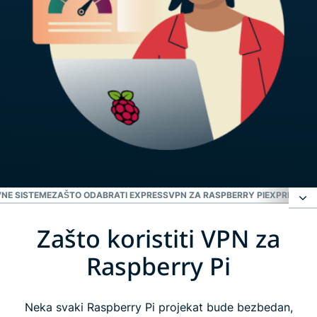
VNE SISTEME
ZAŠTO ODABRATI EXPRESSVPN ZA RASPBERRY PI
EXPRESSVP
Zašto koristiti VPN za
Zašto koristiti VPN za Raspberry Pi
Raspberry Pi
Kako postaviti ExpressVPN na Raspberry Pi
Neka svaki Raspberry Pi projekat bude bezbedan,