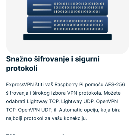
Snažno šifrovanje i sigurni
protokoli
ExpressVPN štiti vaš Raspberry Pi pomoću AES-256
šifrovanja i širokog izbora VPN protokola. Možete
odabrati Lightway TCP, Lightway UDP, OpenVPN
TCP, OpenVPN UDP, ili Automatic opciju, koja bira
najbolji protokol za vašu konekciju.