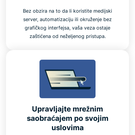
ExpressVPN na Raspberry Pi
Bez obzira na to da li koristite medijski
server, automatizaciju ili okruženje bez
Isprobajte ExpressVPN za Raspberry Pi bez rizika
grafičkog interfejsa, vaša veza ostaje
zaštićena od neželjenog pristupa.
Iskustie najbolji VPN za Raspberry Pi
Upravljajte mrežnim
saobraćajem po svojim
uslovima