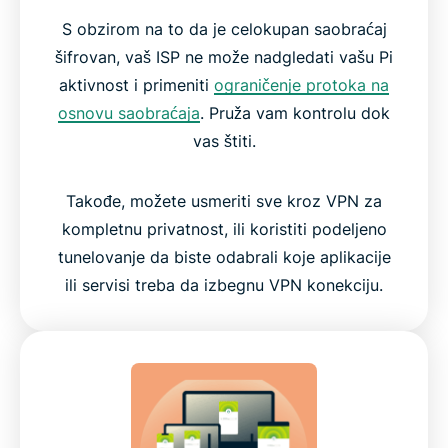
S obzirom na to da je celokupan saobraćaj
šifrovan, vaš ISP ne može nadgledati vašu Pi
aktivnost i primeniti
ograničenje protoka na
osnovu saobraćaja
. Pruža vam kontrolu dok
vas štiti.
Takođe, možete usmeriti sve kroz VPN za
kompletnu privatnost, ili koristiti podeljeno
tunelovanje da biste odabrali koje aplikacije
ili servisi treba da izbegnu VPN konekciju.