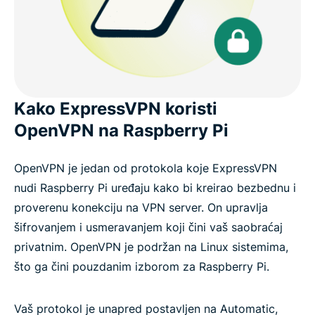
Kako ExpressVPN koristi
OpenVPN na Raspberry Pi
OpenVPN je jedan od protokola koje ExpressVPN
nudi Raspberry Pi uređaju kako bi kreirao bezbednu i
proverenu konekciju na VPN server. On upravlja
šifrovanjem i usmeravanjem koji čini vaš saobraćaj
privatnim. OpenVPN je podržan na Linux sistemima,
što ga čini pouzdanim izborom za Raspberry Pi.
Vaš protokol je unapred postavljen na Automatic,