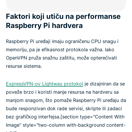
Faktori koji utiču na performanse
Raspberry Pi hardvera
Raspberry Pi uređaji imaju ograničenu CPU snagu i
memoriju, pa je efikasnost protokola važna. Iako
OpenVPN pruža snažnu zaštitu, može opterećivati
resurse sistema.
ExpressVPN-ov Lightway protokol
je dizajniran da se
poveže brzo i koristi manje resursa na hardveru sa
manjom snagom, što pomaže Raspberry Pi uređaju da
bude responzivan dok rade servisi, skripte ili zadaci
bez grafičkog interfejsa.[section type="Content With
Image" style="two-column with-background content-